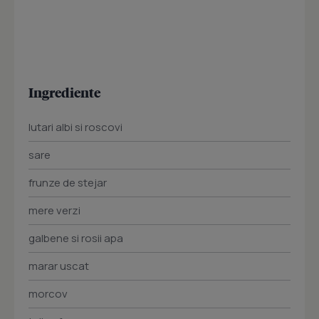
Ingrediente
Iutari albi si roscovi
sare
frunze de stejar
mere verzi
galbene si rosii apa
marar uscat
morcov