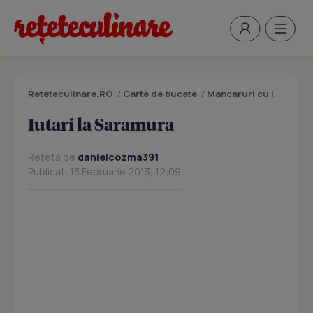
Reteteculinare.RO
/
Carte de bucate
/
Mancaruri cu legume si zarzavaturi
Iutari la Saramura
Rețetă de
danielcozma391
Publicat: 13 Februarie 2013, 12:09