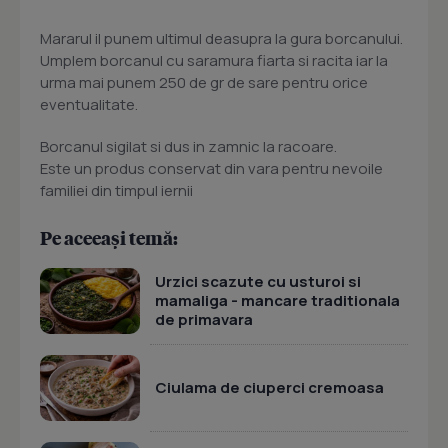
Mararul il punem ultimul deasupra la gura borcanului.
Umplem borcanul cu saramura fiarta si racita iar la
urma mai punem 250 de gr de sare pentru orice
eventualitate.
Borcanul sigilat si dus in zamnic la racoare.
Este un produs conservat din vara pentru nevoile
familiei din timpul iernii
Pe aceeași temă:
Urzici scazute cu usturoi si
mamaliga - mancare traditionala
de primavara
Ciulama de ciuperci cremoasa