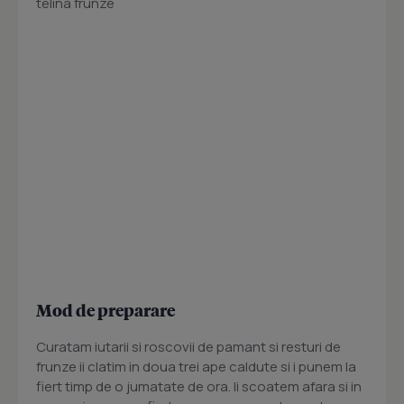
telina frunze
Mod de preparare
Curatam iutarii si roscovii de pamant si resturi de
frunze ii clatim in doua trei ape caldute si i punem la
fiert timp de o jumatate de ora. Ii scoatem afara si in