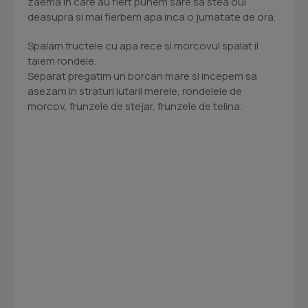
zaema in care au fiert punem sare sa stea oul
deasupra si mai fierbem apa inca o jumatate de ora.
Spalam fructele cu apa rece si morcovul spalat il
taiem rondele.
Separat pregatim un borcan mare si incepem sa
asezam in straturi iutarii merele, rondelele de
morcov, frunzele de stejar, frunzele de telina.