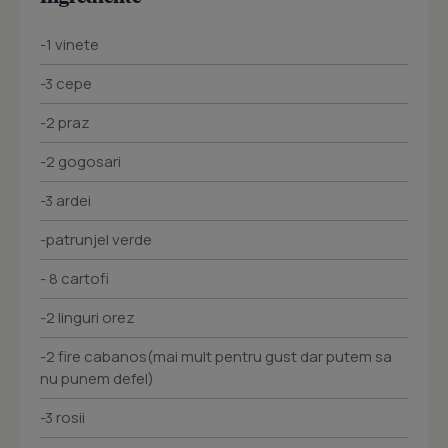
-1 vinete
-3 cepe
-2 praz
-2 gogosari
-3 ardei
-patrunjel verde
- 8 cartofi
-2 linguri orez
-2 fire cabanos(mai mult pentru gust dar putem sa
nu punem defel)
-3 rosii