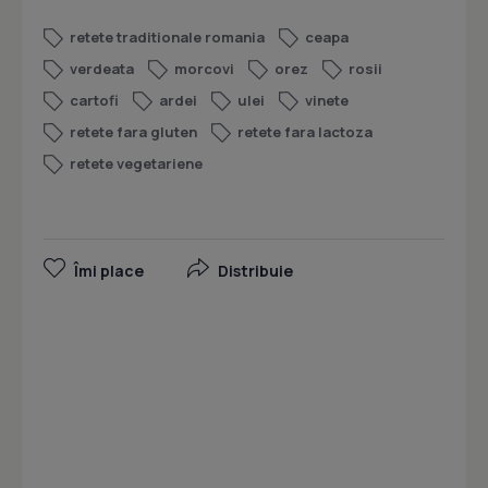
retete traditionale romania
ceapa
verdeata
morcovi
orez
rosii
cartofi
ardei
ulei
vinete
retete fara gluten
retete fara lactoza
retete vegetariene
Îmi place
Distribuie