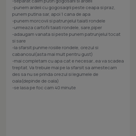
-separat calim putin gogosarii si ardeii
-punem ardeii cu gogosaqrii peste ceapa si praz,
punem putina sar, apoi 1 cana de apa
-punem morcovii si patrunjelul taiati rondele
-urmeaza cartofii taiati rondele, sare,piper
-adaugam vanata si peste punem patrunjelul tocat
si sare
-la sfarsit punme rosiile rondele, orezul si
cabanosul(asta mai mult pentru gust)
-mai completam cu apa cat e necesar...ea va scadea
treptat. Va trebuie mai pe la sfarsit sa amestecam
des sa nu se prinda orezul si legumele de
oala(depinde de oala)
-se lasa pe foc cam 40 minute