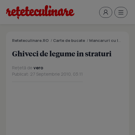
Reteteculinare.RO
/
Carte de bucate
/
Mancaruri cu legume si zarzavaturi
Ghiveci de legume in straturi
Rețetă de
vero
Publicat: 27 Septembrie 2010, 03:11