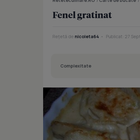
Reteteculinare.RO
/
Carte de bucate
Fenel gratinat
Rețetă de
nicoleta64
Publicat: 27 Sep
Complexitate