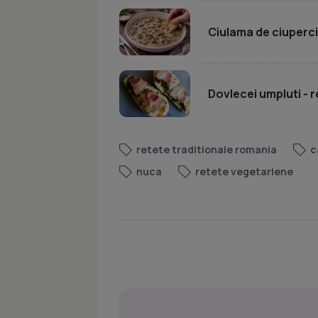
Ciulama de ciuperc
Dovlecei umpluti - r
retete traditionale romania
c
nuca
retete vegetariene