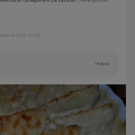
/
Mancaruri cu legume si zarzavaturi
/
Fenel gratinat
tembrie 2010, 00:00
redusa