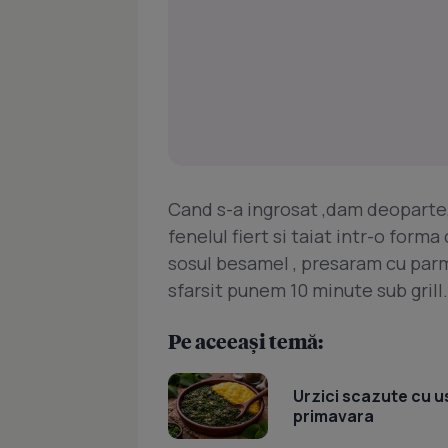
Cand s-a ingrosat ,dam deopart
fenelul fiert si taiat intr-o for
sosul besamel , presaram cu parm
sfarsit punem 10 minute sub grill.
Pe aceeași temă:
Urzici scazute cu u
primavara