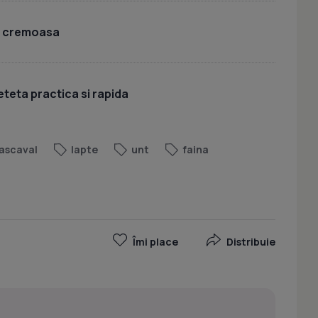
i cremoasa
eteta practica si rapida
ascaval
lapte
unt
faina
Îmi place
Distribuie