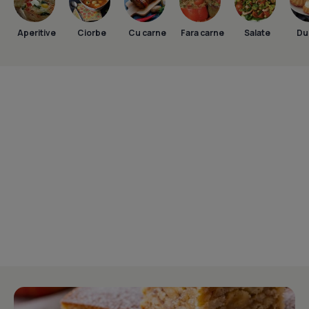
Aperitive
Ciorbe
Cu carne
Fara carne
Salate
Dul