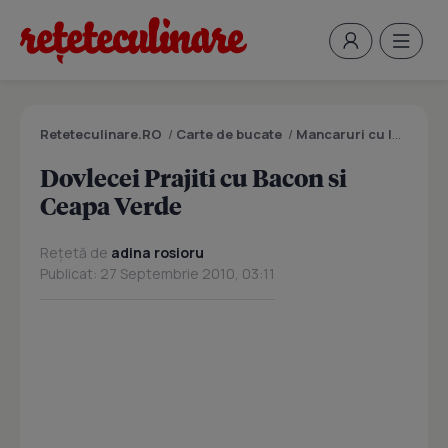
Reteteculinare.RO
/
Carte de bucate
/
Mancaruri cu legume si zarzavaturi
Dovlecei Prajiti cu Bacon si
Ceapa Verde
Rețetă de
adina rosioru
Publicat: 27 Septembrie 2010, 03:11