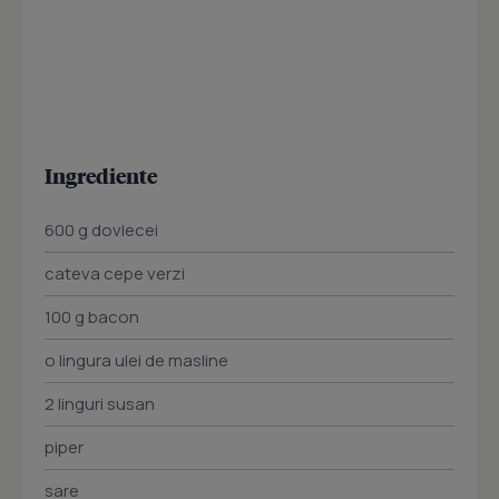
Ingrediente
600 g dovlecei
cateva cepe verzi
100 g bacon
o lingura ulei de masline
2 linguri susan
piper
sare