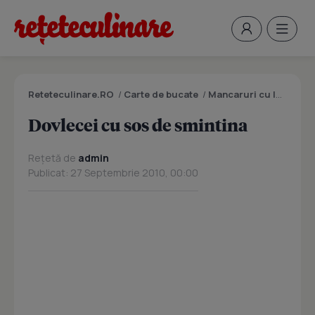
Reteteculinare.RO
/
Carte de bucate
/
Mancaruri cu legume si zarzavaturi
Dovlecei cu sos de smintina
Rețetă de
admin
Publicat: 27 Septembrie 2010, 00:00