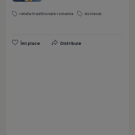
retete traditionale romania
dovlecei
Îmi place
Distribuie