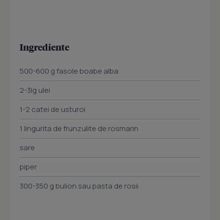
Ingrediente
500-600 g fasole boabe alba
2-3lg ulei
1-2 catei de usturoi
1 lingurita de frunzulite de rosmarin
sare
piper
300-350 g bulion sau pasta de rosii