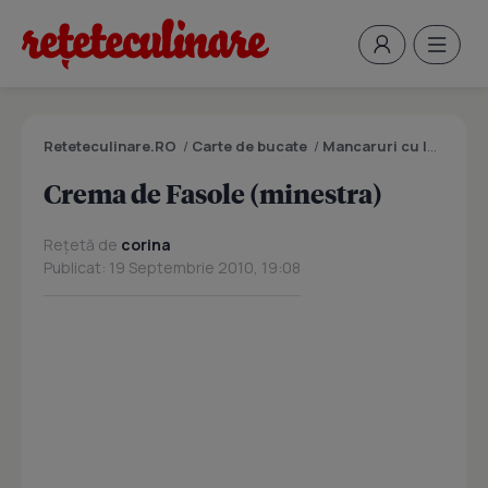
Reteteculinare.RO
/
Carte de bucate
/
Mancaruri cu legume si zarzavaturi
Crema de Fasole (minestra)
Rețetă de
corina
Publicat: 19 Septembrie 2010, 19:08