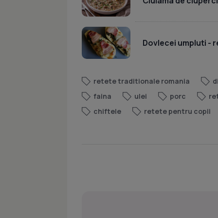
Ciulama de ciuperc
Dovlecei umpluti - r
retete traditionale romania
d
faina
ulei
porc
re
chiftele
retete pentru copii