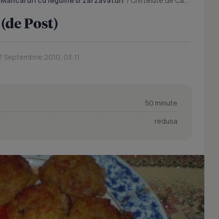
/
Mancaruri cu legume si zarzavaturi
/
Chiftelute de Cartofi (de Post)
 (de Post)
7 Septembrie 2010, 03:11
50 minute
redusa