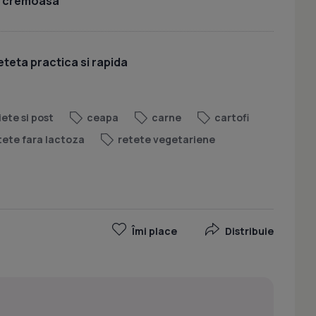
i cremoasa
eteta practica si rapida
iete si post
ceapa
carne
cartofi
tete fara lactoza
retete vegetariene
Îmi place
Distribuie