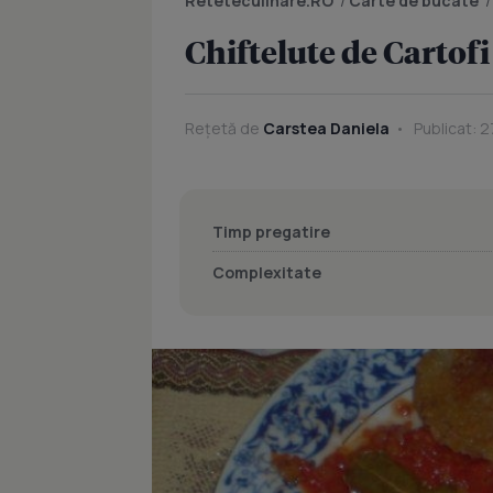
Reteteculinare.RO
/
Carte de bucate
Chiftelute de Cartofi
Rețetă de
Carstea Daniela
Publicat: 2
Timp pregatire
Complexitate