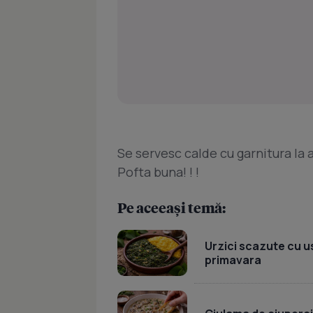
Se servesc calde cu garnitura la 
Pofta buna! ! !
Pe aceeași temă:
Urzici scazute cu u
primavara