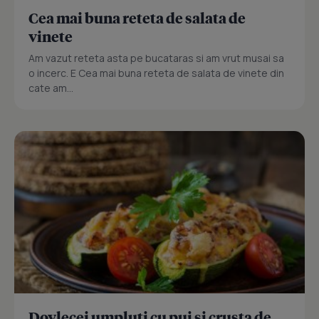
Cea mai buna reteta de salata de
vinete
Am vazut reteta asta pe bucataras si am vrut musai sa
o incerc. E Cea mai buna reteta de salata de vinete din
cate am...
Dovlecei umpluti cu pui si crusta de