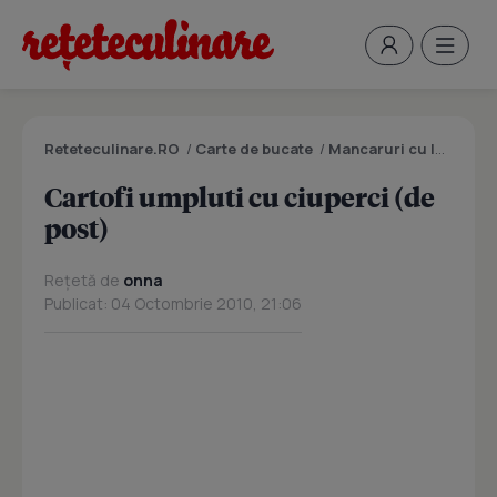
Reteteculinare.RO
/
Carte de bucate
/
Mancaruri cu legume si zarzavaturi
Cartofi umpluti cu ciuperci (de
post)
Rețetă de
onna
Publicat: 04 Octombrie 2010, 21:06