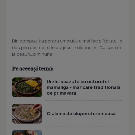
Din compozitia pentru umplutura mai fac piftelute, le
dau prin pesmet si le prajesc in ulei incins. Cu cartofi
la ceaun...o minune!
Pe aceeași temă:
Urzici scazute cu usturoi si
mamaliga - mancare traditionala
de primavara
Ciulama de ciuperci cremoasa