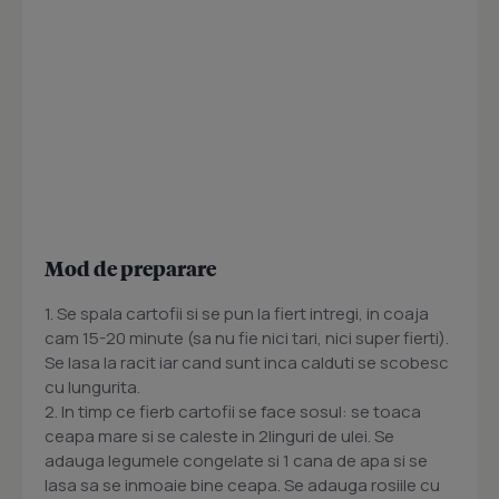
Mod de preparare
1. Se spala cartofii si se pun la fiert intregi, in coaja
cam 15-20 minute (sa nu fie nici tari, nici super fierti).
Se lasa la racit iar cand sunt inca calduti se scobesc
cu lungurita.
2. In timp ce fierb cartofii se face sosul: se toaca
ceapa mare si se caleste in 2linguri de ulei. Se
adauga legumele congelate si 1 cana de apa si se
lasa sa se inmoaie bine ceapa. Se adauga rosiile cu