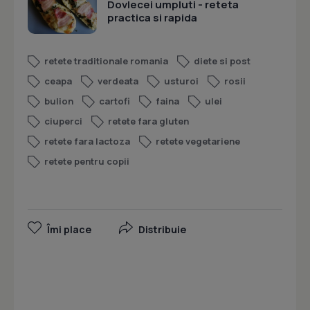
Dovlecei umpluti - reteta
practica si rapida
retete traditionale romania
diete si post
ceapa
verdeata
usturoi
rosii
bulion
cartofi
faina
ulei
ciuperci
retete fara gluten
retete fara lactoza
retete vegetariene
retete pentru copii
Îmi place
Distribuie