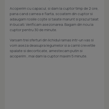
Acoperim cu capacul, si dam la cuptor timp de 2 ore,
pana cand carnea e fiarta, scoatem din cuptor si
adaugam rosiile cojite si taiate marunt si prazul taiat
in bucati. Verificam asezonarea. Bagam din nou la
cuptor pentru 30 de minute.
Varsam trei sferturi din lichidul ramas intr-un vas si
vom aseza deasupra legumelor si a carnii crevetile
spalate si decorticate, amestecam putin si
acoperim , mai dam la cuptor maxim 5 minute.