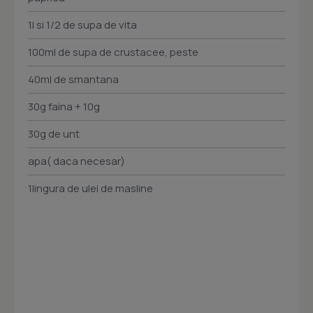
1l si 1/2 de supa de vita
100ml de supa de crustacee, peste
40ml de smantana
30g faina + 10g
30g de unt
apa( daca necesar)
1lingura de ulei de masline