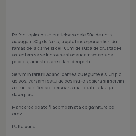
Pe foc topim intr-o craticioara cele 30g de unt si
adaugam 30g de faina, treptat incorporam lichidul
ramas de la carne si cei 100ml de supa de crustacee,
asteptam sa se ingroase si adaugam smantana,
paprica, amestecam si dam deoparte.
Servim in farfurii adanci carnea cu legumele si un pic
de sos, varsam restul de sos intr-o sosiera si il servim
alaturi, asa fiecare persoana mai poate adauga
dupa plac.
Mancarea poate fi acompaniata de garnitura de
orez.
Pofta buna!