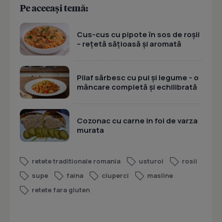
Pe aceeași temă:
Cus-cus cu pipote în sos de roșii
– rețetă sățioasă și aromată
Pilaf sârbesc cu pui și legume - o
mâncare completă și echilibrată
Cozonac cu carne in foi de varza
murata
retete traditionale romania
usturoi
rosii
supe
faina
ciuperci
masline
retete fara gluten