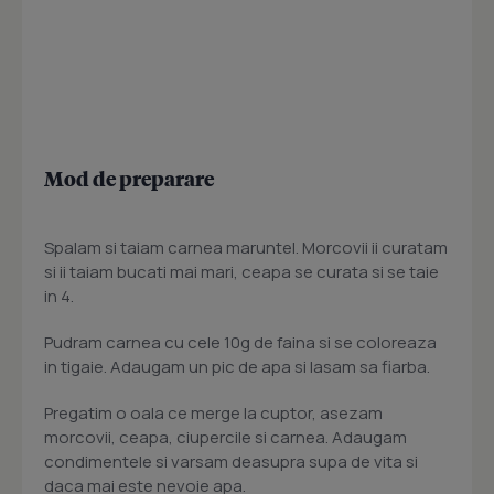
Mod de preparare
Spalam si taiam carnea maruntel. Morcovii ii curatam
si ii taiam bucati mai mari, ceapa se curata si se taie
in 4.
Pudram carnea cu cele 10g de faina si se coloreaza
in tigaie. Adaugam un pic de apa si lasam sa fiarba.
Pregatim o oala ce merge la cuptor, asezam
morcovii, ceapa, ciupercile si carnea. Adaugam
condimentele si varsam deasupra supa de vita si
daca mai este nevoie apa.