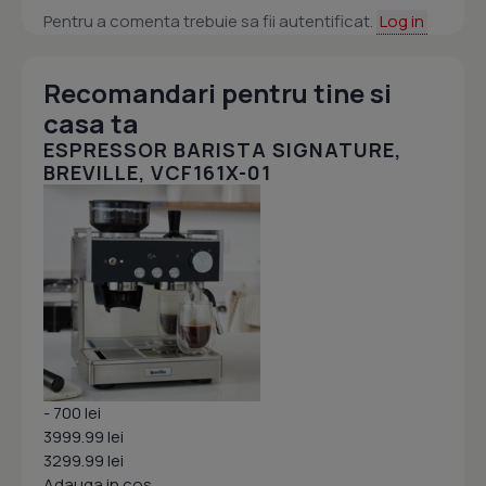
Pentru a comenta trebuie sa fii autentificat.
Log in
Recomandari pentru tine si
casa ta
ESPRESSOR BARISTA SIGNATURE,
BREVILLE, VCF161X-01
- 700 lei
3999.99 lei
3299.99 lei
Adauga in cos