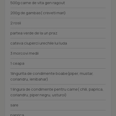
500g carne de vita gen ragout
200g de gambas( creveti mari)
2 rosii
partea verde de la un praz
cateva ciuperci urechile lui Iuda
3 morcovi medii
1 ceapa
1lingurita de condimente boabe(piper, mustar,
coriandru, ienibahar)
1 lingura de condimente pentru carne( chili, paprica,
coriandru, piper negru, usturoi)
sare
paprica