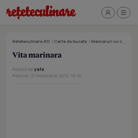
Reteteculinare.RO
/
Carte de bucate
/
Mancaruri cu carne
/
V
Vita marinara
Rețetă de
yafa
Publicat: 21 Noiembrie 2010, 16:16