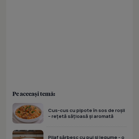
Pe aceeași temă:
Cus-cus cu pipote în sos de roșii
– rețetă sățioasă și aromată
Pilaf sârbesc cu pui și legume - o