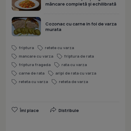
mâncare completă și echilibrată
Cozonac cu carne in foi de varza
murata
friptura
retete cu varza
mancare cu varza
friptura de rata
friptura frageda
rata cu varza
carne de rata
aripi de rata cu varza
reteta cu varza
reteta de varza
Îmi place
Distribuie