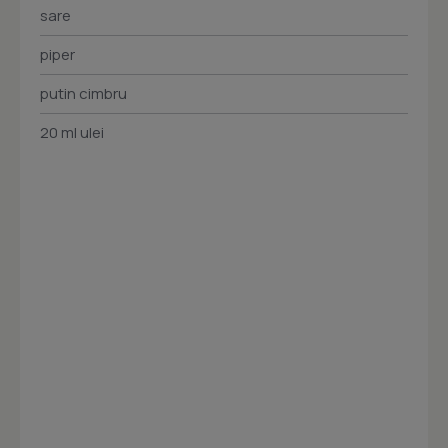
sare
piper
putin cimbru
20 ml ulei