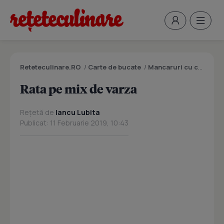
Reteteculinare.RO
/
Carte de bucate
/
Mancaruri cu carne
/
R
Rata pe mix de varza
Rețetă de
Iancu Lubita
Publicat: 11 Februarie 2019, 10:43