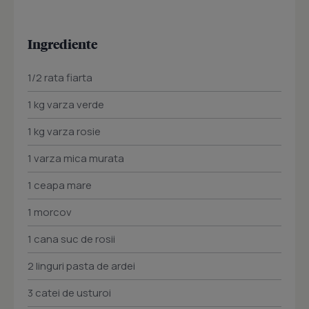
Ingrediente
1/2 rata fiarta
1 kg varza verde
1 kg varza rosie
1 varza mica murata
1 ceapa mare
1 morcov
1 cana suc de rosii
2 linguri pasta de ardei
3 catei de usturoi