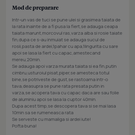
Mod de preparare
Intr-un vas de tuci se pune ulei si grasimea taiata de
la rata inainte de a fi pusa la fiert,se adauga ceapa
taiata marunt,morcovul ras,varza alba si rosie taiate
fin,dupa ce s-au inmuiat se adauga sucul de
rosii,pasta de ardei,1pahar cu apa,1lingurita cu sare
apoi se lasa la fiert cu capac,amestecand
mereu,20min.
Se adauga apoi varza murata taiata si ea fin,putin
cimbru,usturoiul pisat,piper,se amesteca totul
bine,se potriveste de gust,se rastoarna intr-o
tava,deasupra se pune rata presata putin in
varza,se acopera tava cu capac daca are sau folie
de aluminiu apoi se lasa la cuptor 40min.
Dupa acest timp,se descopera tava si se mai lasa
10min sa se rumeneasca rata
Se serveste cu mamaliga si ardei iute!
Pofta buna!