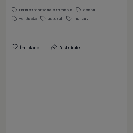
retete traditionale romania
ceapa
verdeata
usturoi
morcovi
Îmi place
Distribuie