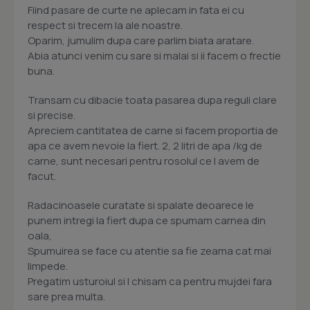
Fiind pasare de curte ne aplecam in fata ei cu
respect si trecem la ale noastre.
Oparim, jumulim dupa care parlim biata aratare.
Abia atunci venim cu sare si malai si ii facem o frectie
buna.
Transam cu dibacie toata pasarea dupa reguli clare
si precise.
Apreciem cantitatea de carne si facem proportia de
apa ce avem nevoie la fiert. 2, 2 litri de apa /kg de
carne, sunt necesari pentru rosolul ce l avem de
facut.
Radacinoasele curatate si spalate deoarece le
punem intregi la fiert dupa ce spumam carnea din
oala,
Spumuirea se face cu atentie sa fie zeama cat mai
limpede.
Pregatim usturoiul si l chisam ca pentru mujdei fara
sare prea multa.