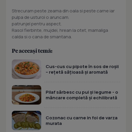
Strecuram peste zeama din oala si peste carne iar
pulpa de usturoi o aruncam.
patrunjel pentru aspect.
Rasol fierbinte, mujdei, hrean la otet, mamaliga
calda si o cana de smantana.
Pe aceeași temă:
Cus-cus cu pipote în sos de roșii
– rețetă sățioasă și aromată
Pilaf sârbesc cu pui și legume - o
mâncare completă și echilibrată
Cozonac cu carne in foi de varza
murata