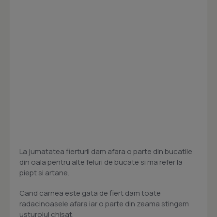
La jumatatea fierturii dam afara o parte din bucatile
din oala pentru alte feluri de bucate si ma refer la
piept si artane.
Cand carnea este gata de fiert dam toate
radacinoasele afara iar o parte din zeama stingem
usturoiul chisat.