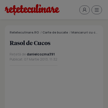
Reteteculinare.RO
/
Carte de bucate
/
Mancaruri cu carne
/
R
Rasol de Cucos
Rețetă de
danielcozma391
Publicat: 07 Martie 2013, 11:32