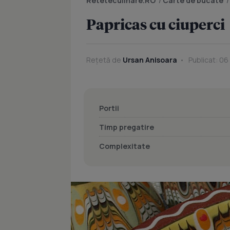
Reteteculinare.RO
/
Carte de bucate
Papricas cu ciuperci
Rețetă de
Ursan Anisoara
Publicat: 06
Portii
Timp pregatire
Complexitate