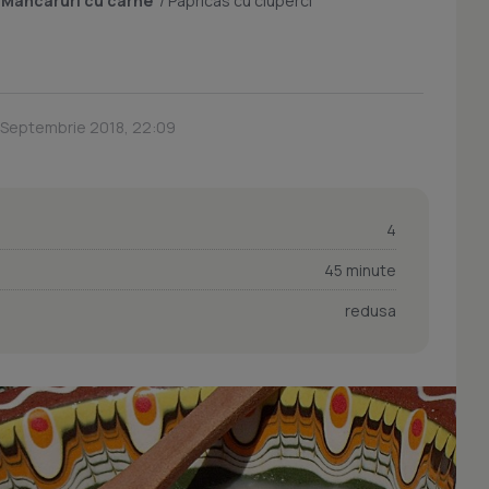
/
Mancaruri cu carne
/
Papricas cu ciuperci
 Septembrie 2018, 22:09
4
45 minute
redusa