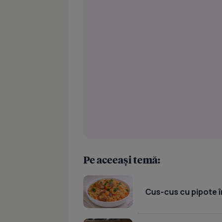
Pe aceeași temă:
Cus-cus cu pipote în