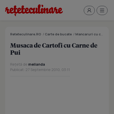
Reteteculinare.RO
/
Carte de bucate
/
Mancaruri cu carne
/
M
Musaca de Cartofi cu Carne de
Pui
Rețetă de
melianda
Publicat: 27 Septembrie 2010, 03:11