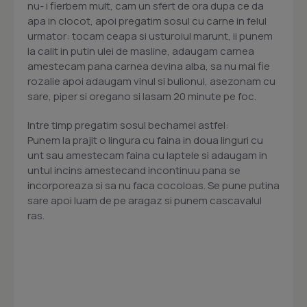
nu- i fierbem mult, cam un sfert de ora dupa ce da
apa in clocot, apoi pregatim sosul cu carne in felul
urmator: tocam ceapa si usturoiul marunt, ii punem
la calit in putin ulei de masline, adaugam carnea
amestecam pana carnea devina alba, sa nu mai fie
rozalie apoi adaugam vinul si bulionul, asezonam cu
sare, piper si oregano si lasam 20 minute pe foc.
Intre timp pregatim sosul bechamel astfel:
Punem la prajit o lingura cu faina in doua linguri cu
unt sau amestecam faina cu laptele si adaugam in
untul incins amestecand incontinuu pana se
incorporeaza si sa nu faca cocoloas. Se pune putina
sare apoi luam de pe aragaz si punem cascavalul
ras.