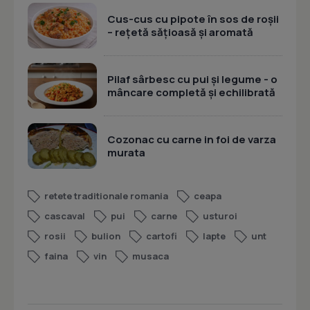
Cus-cus cu pipote în sos de roșii
– rețetă sățioasă și aromată
Pilaf sârbesc cu pui și legume - o
mâncare completă și echilibrată
Cozonac cu carne in foi de varza
murata
retete traditionale romania
ceapa
cascaval
pui
carne
usturoi
rosii
bulion
cartofi
lapte
unt
faina
vin
musaca