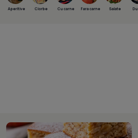
Aperitive
Ciorbe
Cu carne
Fara carne
Salate
Dul