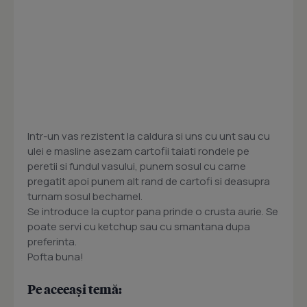
Intr-un vas rezistent la caldura si uns cu unt sau cu
ulei e masline asezam cartofii taiati rondele pe
peretii si fundul vasului, punem sosul cu carne
pregatit apoi punem alt rand de cartofi si deasupra
turnam sosul bechamel.
Se introduce la cuptor pana prinde o crusta aurie. Se
poate servi cu ketchup sau cu smantana dupa
preferinta.
Pofta buna!
Pe aceeași temă: