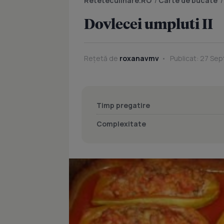
Reteteculinare.RO
/
Carte de bucate
Dovlecei umpluti II
Rețetă de
roxanavmv
Publicat: 27 Se
Timp pregatire
Complexitate