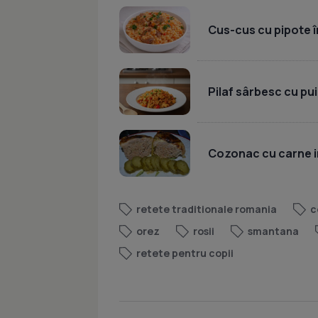
Cus-cus cu pipote în
Pilaf sârbesc cu pui
Cozonac cu carne i
retete traditionale romania
c
orez
rosii
smantana
retete pentru copii