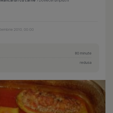
/
Mancaruri cu carne
/
Dovlecei umpluti II
ptembrie 2010, 00:00
80 minute
redusa