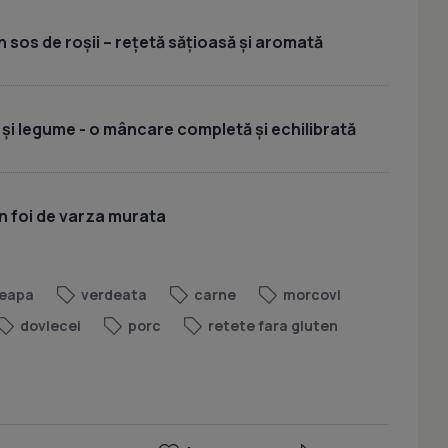
 sos de roșii – rețetă sățioasă și aromată
 și legume - o mâncare completă și echilibrată
n foi de varza murata
eapa
verdeata
carne
morcovi
dovlecei
porc
retete fara gluten