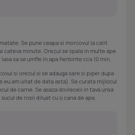
jumatate. Se pune ceapa si morcovul la calit
ai cateva minute. Orezul se spala in multe ape
 lasa sa se umfle in apa fierbinte cca 10 min.
vul si orezul si se adauga sare si piper dupa
e eu am uitat de data asta). Se curata mijlocul
cul de carne. Se asaza dovleceii in tava unsa
 sucul de rosii diluat cu o cana de apa.