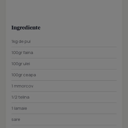
Ingrediente
1kg de pui
100gr faina
100gr ulei
100gr ceapa
1 mmorcov
1/2 telina
1 lamaie
sare