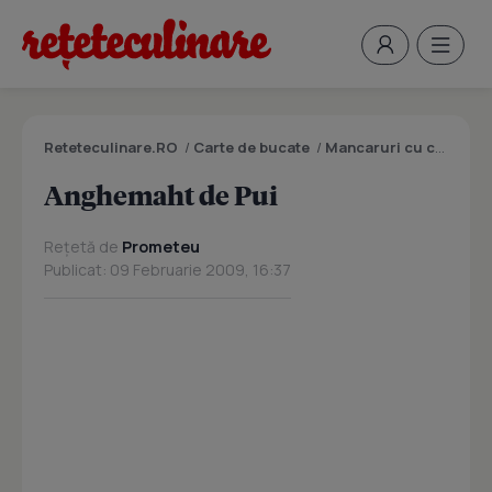
Reteteculinare.RO
/
Carte de bucate
/
Mancaruri cu carne
/
A
Anghemaht de Pui
Rețetă de
Prometeu
Publicat: 09 Februarie 2009, 16:37