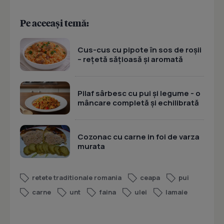
Pe aceeași temă:
Cus-cus cu pipote în sos de roșii
– rețetă sățioasă și aromată
Pilaf sârbesc cu pui și legume - o
mâncare completă și echilibrată
Cozonac cu carne in foi de varza
murata
retete traditionale romania
ceapa
pui
carne
unt
faina
ulei
lamaie