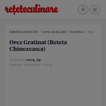
Reteteculinare.RO
/
Carte de bucate
/
Garnituri
/
Orez Gratinat (Reteta Chinezeasca)
Orez Gratinat (Reteta
Chinezeasca)
Rețetă de
lucia_bp
Publicat: 09 Mai 2011, 09:58