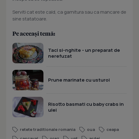
Serviti cat este cald, ca garnitura sau ca mancare de
sine statatoare.
Pe aceeași temă:
Taci si-nghite - un preparat de
nerefuzat
Prune marinate cu usturoi
Risotto basmati cu baby crabs in
ulei
retete traditionale romania
oua
ceapa
cascaval
orez
unt
ardei