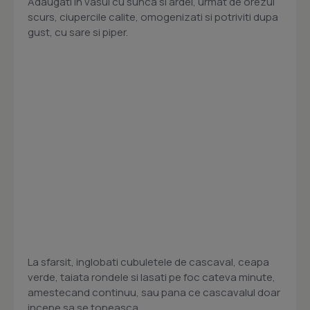
Adaugati in vasul cu sunca si ardei, urmat de orezul
scurs, ciupercile calite, omogenizati si potriviti dupa
gust, cu sare si piper.
La sfarsit, inglobati cubuletele de cascaval, ceapa
verde, taiata rondele si lasati pe foc cateva minute,
amestecand continuu, sau pana ce cascavalul doar
incepe sa se topeasca.