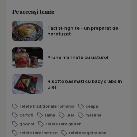
Pe aceeași temă:
Taci si-nghite - un preparat de
nerefuzat
Prune marinate cu usturoi
Risotto basmati cu baby crabs in
ulei
retete traditionale romania
ceapa
cartofi
faina
ulei
masline
gogosi
retete fara gluten
retete fara lactoza
retete vegetariene