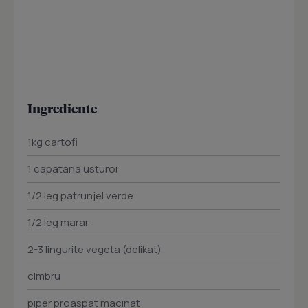
Ingrediente
1kg cartofi
1 capatana usturoi
1/2 leg patrunjel verde
1/2 leg marar
2-3 lingurite vegeta (delikat)
cimbru
piper proaspat macinat