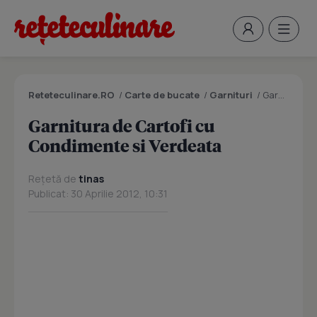
Reteteculinare.RO
/
Carte de bucate
/
Garnituri
/
Garnitura de Cartofi cu Condimente si Verdeata
Garnitura de Cartofi cu
Condimente si Verdeata
Rețetă de
tinas
Publicat: 30 Aprilie 2012, 10:31