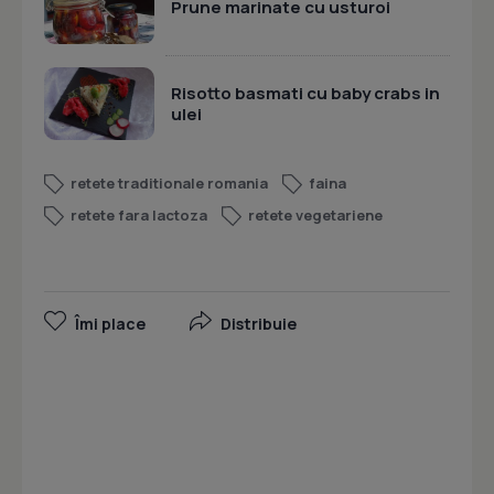
Prune marinate cu usturoi
Risotto basmati cu baby crabs in
ulei
retete traditionale romania
faina
retete fara lactoza
retete vegetariene
Îmi place
Distribuie