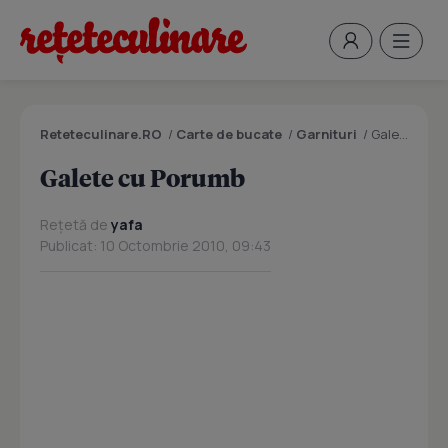
Reteteculinare.RO
/
Carte de bucate
/
Garnituri
/
Galete cu Porumb
Galete cu Porumb
Rețetă de
yafa
Publicat: 10 Octombrie 2010, 09:43