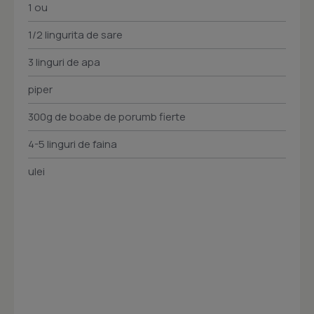
1 ou
1/2 lingurita de sare
3 linguri de apa
piper
300g de boabe de porumb fierte
4-5 linguri de faina
ulei