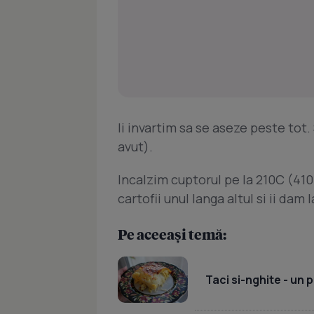
Ii invartim sa se aseze peste tot
avut).
Incalzim cuptorul pe la 210C (41
cartofii unul langa altul si ii dam
Pe aceeași temă:
Taci si-nghite - un