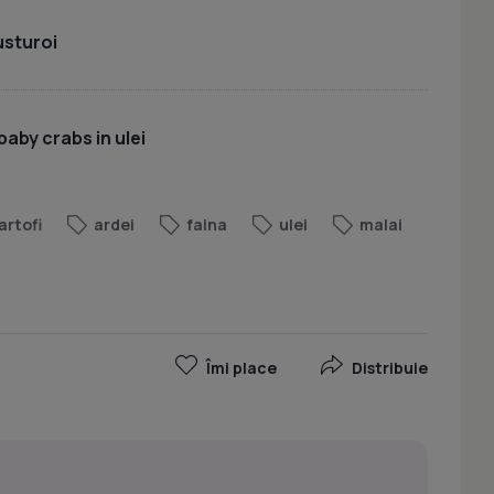
usturoi
baby crabs in ulei
artofi
ardei
faina
ulei
malai
Îmi place
Distribuie