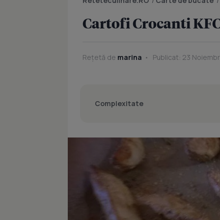
Reteteculinare.RO
/
Carte de bucate
Cartofi Crocanti KF
Rețetă de
marina
Publicat: 23 Noiembr
Complexitate