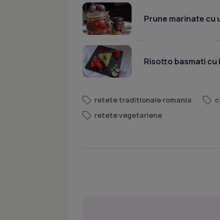
Prune marinate cu 
Risotto basmati cu 
retete traditionale romania
c
retete vegetariene