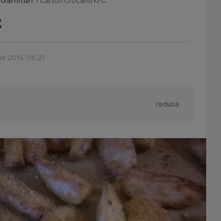
/
Garnituri
/
Cartofi Crocanti KFC
C
ie 2014, 06:21
redusa