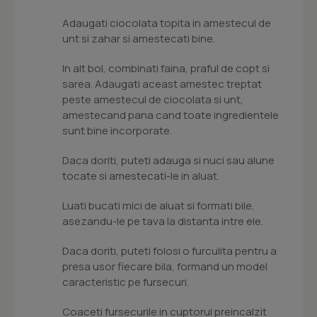
Adaugati ciocolata topita in amestecul de
unt si zahar si amestecati bine.
In alt bol, combinati faina, praful de copt si
sarea. Adaugati aceast amestec treptat
peste amestecul de ciocolata si unt,
amestecand pana cand toate ingredientele
sunt bine incorporate.
Daca doriti, puteti adauga si nuci sau alune
tocate si amestecati-le in aluat.
Luati bucati mici de aluat si formati bile,
asezandu-le pe tava la distanta intre ele.
Daca doriti, puteti folosi o furculita pentru a
presa usor fiecare bila, formand un model
caracteristic pe fursecuri.
Coaceti fursecurile in cuptorul preincalzit