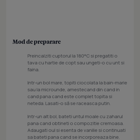
Mod de preparare
Preincalziti cuptorul la 180°C si pregatiti o
tava cu hartie de copt sau ungeti-o cu unt si
faina.
Intr-un bol mare, topiti ciocolata la bain-marie
sau la microunde, amestecand din cand in
cand pana cand este complet topita si
neteda. Lasati-o să se raceasca putin.
Intr-un alt bol, bateti untul moale cu zaharul
pana cand obtineti o compozitie cremoasa.
Adaugati oul si esenta de vanilie si continuati
sa bateti pana cand se incorporeaza bine.