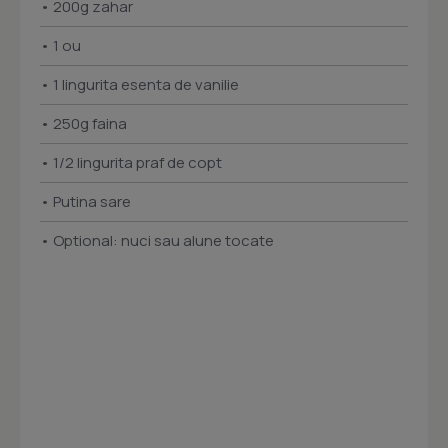
• 200g zahar
• 1 ou
• 1 lingurita esenta de vanilie
• 250g faina
• 1/2 lingurita praf de copt
• Putina sare
• Optional: nuci sau alune tocate