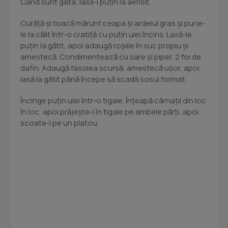
Când sunt gata, lasă-i puțin la aerisit.
Curăță și toacă mărunt ceapa și ardeiul gras și pune-
le la călit într-o cratiță cu puțin ulei încins. Lasă-le
puțin la gătit, apoi adaugă roșiile în suc propiu și
amestecă. Condimentează cu sare și piper, 2 foi de
dafin. Adaugă fasolea scursă, amestecă ușor, apoi
lasă la gătit până începe să scadă sosul format.
Încinge puțin ulei într-o tigaie. Înțeapă cârnații din loc
în loc, apoi prăjește-i în tigaie pe ambele părți, apoi
scoate-i pe un platou.