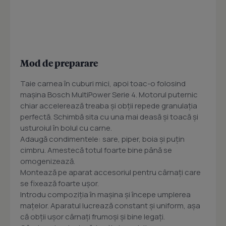
Mod de preparare
Taie carnea în cuburi mici, apoi toac-o folosind
mașina Bosch MultiPower Serie 4. Motorul puternic
chiar accelerează treaba și obții repede granulația
perfectă. Schimbă sita cu una mai deasă și toacă și
usturoiul în bolul cu carne.
Adaugă condimentele: sare, piper, boia și puțin
cimbru. Amestecă totul foarte bine până se
omogenizează.
Montează pe aparat accesoriul pentru cârnați care
se fixează foarte ușor.
Introdu compoziția în mașina și începe umplerea
mațelor. Aparatul lucrează constant și uniform, așa
că obții ușor cârnați frumoși și bine legați.