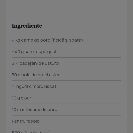
Ingrediente
4 kg carne de porc (fleică și spata)
~40 g sare, după gust
3-4 căpățâni de usturoi
30 g boia de ardei dulce
1 lingură cimbru uscat
10 g piper
10 m intestine de porc
Pentru fasole:
500 g fasole fiartă