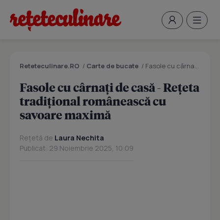
Reteteculinare.RO
/
Carte de bucate
/
Fasole cu cârnați de casă - Rețeta tradițional românească cu savoare maximă
Fasole cu cârnați de casă - Rețeta
tradițional românească cu
savoare maximă
Rețetă de
Laura Nechita
Publicat: 29 Noiembrie 2025, 10:09