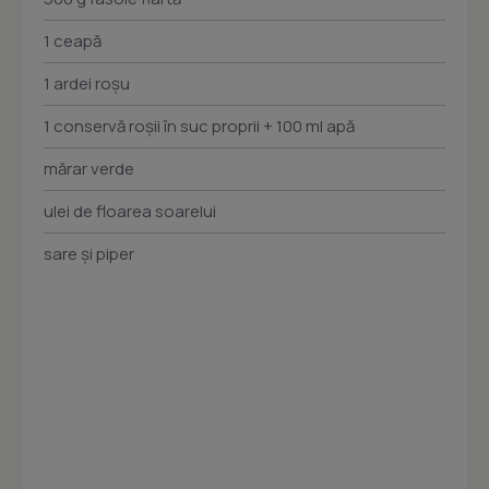
1 ceapă
1 ardei roșu
1 conservă roșii în suc proprii + 100 ml apă
mărar verde
ulei de floarea soarelui
sare și piper