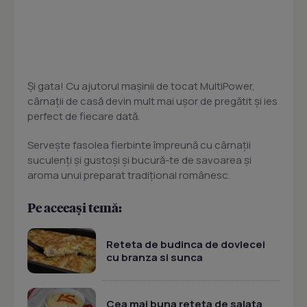
Și gata! Cu ajutorul mașinii de tocat MultiPower,
cârnații de casă devin mult mai ușor de pregătit și ies
perfect de fiecare dată.
Servește fasolea fierbinte împreună cu cârnații
suculenți și gustoși și bucură-te de savoarea și
aroma unui preparat tradițional românesc.
Pe aceeași temă:
Reteta de budinca de dovlecei
cu branza si sunca
Cea mai buna reteta de salata