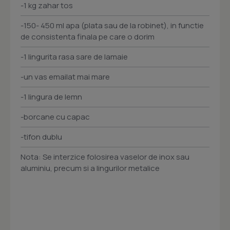
-1 kg zahar tos
-150- 450 ml apa (plata sau de la robinet), in functie
de consistenta finala pe care o dorim
-1 lingurita rasa sare de lamaie
-un vas emailat mai mare
-1 lingura de lemn
-borcane cu capac
-tifon dublu
Nota: Se interzice folosirea vaselor de inox sau
aluminiu, precum si a lingurilor metalice