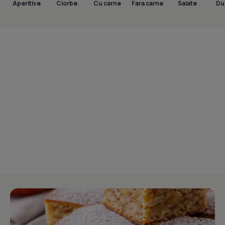
Aperitive
Ciorbe
Cu carne
Fara carne
Salate
Dul