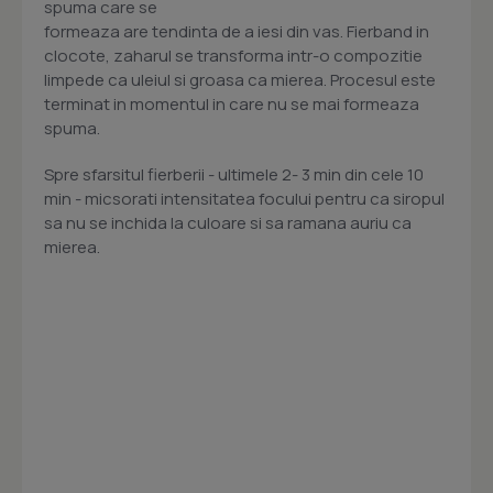
spuma care se
formeaza are tendinta de a iesi din vas. Fierband in
clocote, zaharul se transforma intr-o compozitie
limpede ca uleiul si groasa ca mierea. Procesul este
terminat in momentul in care nu se mai formeaza
spuma.
Spre sfarsitul fierberii - ultimele 2- 3 min din cele 10
min - micsorati intensitatea focului pentru ca siropul
sa nu se inchida la culoare si sa ramana auriu ca
mierea.