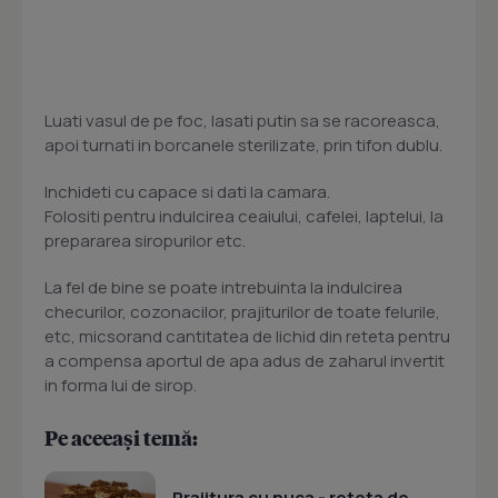
Luati vasul de pe foc, lasati putin sa se racoreasca,
apoi turnati in borcanele sterilizate, prin tifon dublu.
Inchideti cu capace si dati la camara.
Folositi pentru indulcirea ceaiului, cafelei, laptelui, la
prepararea siropurilor etc.
La fel de bine se poate intrebuinta la indulcirea
checurilor, cozonacilor, prajiturilor de toate felurile,
etc, micsorand cantitatea de lichid din reteta pentru
a compensa aportul de apa adus de zaharul invertit
in forma lui de sirop.
Pe aceeași temă:
Prajitura cu nuca - reteta de