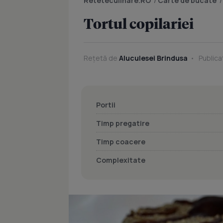
Reteteculinare.RO
/
Carte de bucate
Tortul copilariei
Rețetă de
Aluculesei Brindusa
Publica
Portii
Timp pregatire
Timp coacere
Complexitate