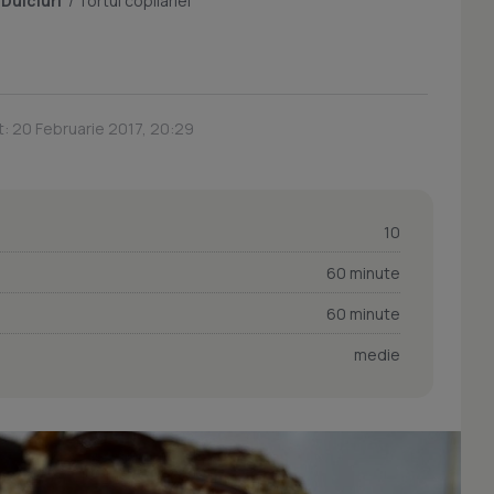
/
Dulciuri
/
Tortul copilariei
t: 20 Februarie 2017, 20:29
10
60 minute
60 minute
medie