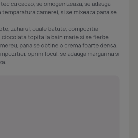
estec cu cacao, se omogenizeaza, se adauga
t la temparatura camerei, si se mixeaza pana se
apte, zaharul, ouale batute, compozitia
, ciocolata topita la bain marie si se fierbe
d mereu, pana se obtine o crema foarte densa.
pozitiei, oprim focul, se adauga margarina si
za.