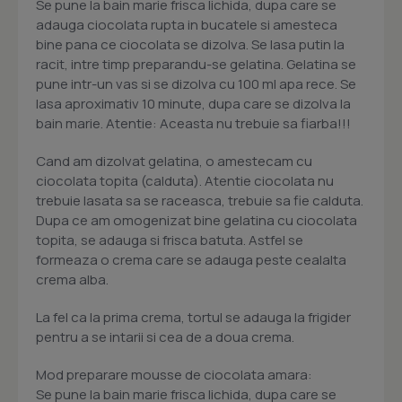
Se pune la bain marie frisca lichida, dupa care se
adauga ciocolata rupta in bucatele si amesteca
bine pana ce ciocolata se dizolva. Se lasa putin la
racit, intre timp preparandu-se gelatina. Gelatina se
pune intr-un vas si se dizolva cu 100 ml apa rece. Se
lasa aproximativ 10 minute, dupa care se dizolva la
bain marie. Atentie: Aceasta nu trebuie sa fiarba!!!
Cand am dizolvat gelatina, o amestecam cu
ciocolata topita (calduta). Atentie ciocolata nu
trebuie lasata sa se raceasca, trebuie sa fie calduta.
Dupa ce am omogenizat bine gelatina cu ciocolata
topita, se adauga si frisca batuta. Astfel se
formeaza o crema care se adauga peste cealalta
crema alba.
La fel ca la prima crema, tortul se adauga la frigider
pentru a se intarii si cea de a doua crema.
Mod preparare mousse de ciocolata amara:
Se pune la bain marie frisca lichida, dupa care se