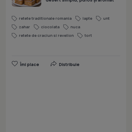
retete traditionale romania
lapte
unt
zahar
ciocolata
nuca
retete de craciun si revelion
tort
Îmi place
Distribuie