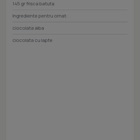
145 gr frisca batuta
Ingrediente pentru ornat:
ciocolata alba
ciocolata cu lapte