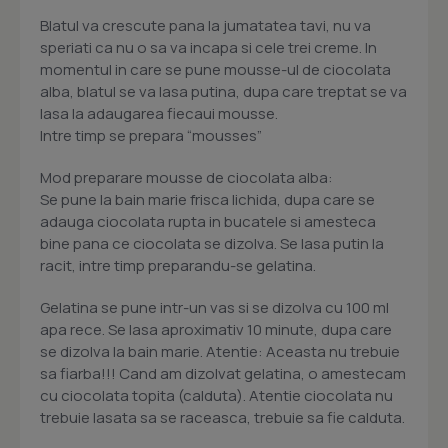
Blatul va crescute pana la jumatatea tavi, nu va
speriati ca nu o sa va incapa si cele trei creme. In
momentul in care se pune mousse-ul de ciocolata
alba, blatul se va lasa putina, dupa care treptat se va
lasa la adaugarea fiecaui mousse.
Intre timp se prepara “mousses”
Mod preparare mousse de ciocolata alba:
Se pune la bain marie frisca lichida, dupa care se
adauga ciocolata rupta in bucatele si amesteca
bine pana ce ciocolata se dizolva. Se lasa putin la
racit, intre timp preparandu-se gelatina.
Gelatina se pune intr-un vas si se dizolva cu 100 ml
apa rece. Se lasa aproximativ 10 minute, dupa care
se dizolva la bain marie. Atentie: Aceasta nu trebuie
sa fiarba!!! Cand am dizolvat gelatina, o amestecam
cu ciocolata topita (calduta). Atentie ciocolata nu
trebuie lasata sa se raceasca, trebuie sa fie calduta.