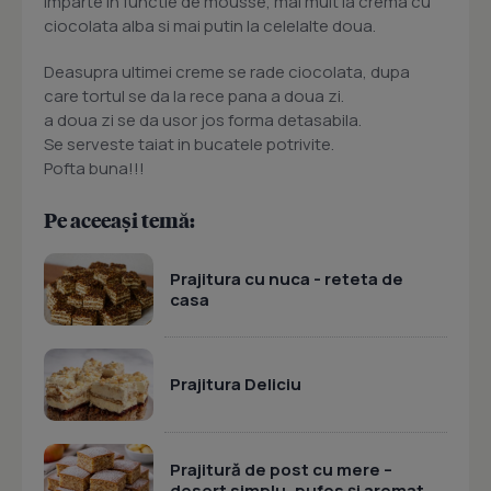
imparte in functie de mousse, mai mult la crema cu
ciocolata alba si mai putin la celelalte doua.
Deasupra ultimei creme se rade ciocolata, dupa
care tortul se da la rece pana a doua zi.
a doua zi se da usor jos forma detasabila.
Se serveste taiat in bucatele potrivite.
Pofta buna!!!
Pe aceeași temă:
Prajitura cu nuca - reteta de
casa
Prajitura Deliciu
Prajitură de post cu mere –
desert simplu, pufos și aromat