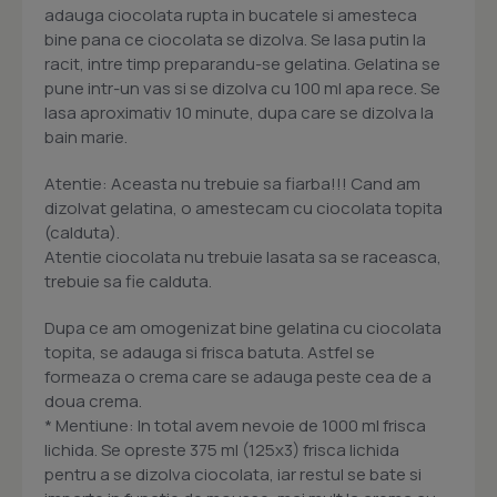
adauga ciocolata rupta in bucatele si amesteca
bine pana ce ciocolata se dizolva. Se lasa putin la
racit, intre timp preparandu-se gelatina. Gelatina se
pune intr-un vas si se dizolva cu 100 ml apa rece. Se
lasa aproximativ 10 minute, dupa care se dizolva la
bain marie.
Atentie: Aceasta nu trebuie sa fiarba!!! Cand am
dizolvat gelatina, o amestecam cu ciocolata topita
(calduta).
Atentie ciocolata nu trebuie lasata sa se raceasca,
trebuie sa fie calduta.
Dupa ce am omogenizat bine gelatina cu ciocolata
topita, se adauga si frisca batuta. Astfel se
formeaza o crema care se adauga peste cea de a
doua crema.
* Mentiune: In total avem nevoie de 1000 ml frisca
lichida. Se opreste 375 ml (125x3) frisca lichida
pentru a se dizolva ciocolata, iar restul se bate si