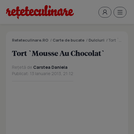
Reteteculinare.RO
/
Carte de bucate
/
Dulciuri
/
Tort `Mousse Au Chocolat`
Tort `Mousse Au Chocolat`
Rețetă de
Carstea Daniela
Publicat: 13 Ianuarie 2013, 21:12