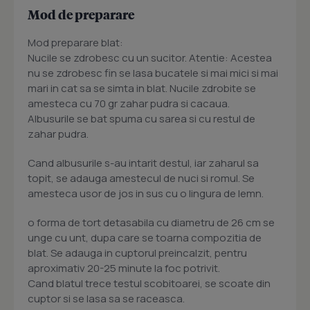
Mod de preparare
Mod preparare blat:
Nucile se zdrobesc cu un sucitor. Atentie: Acestea
nu se zdrobesc fin se lasa bucatele si mai mici si mai
mari in cat sa se simta in blat. Nucile zdrobite se
amesteca cu 70 gr zahar pudra si cacaua.
Albusurile se bat spuma cu sarea si cu restul de
zahar pudra.
Cand albusurile s-au intarit destul, iar zaharul sa
topit, se adauga amestecul de nuci si romul. Se
amesteca usor de jos in sus cu o lingura de lemn.
o forma de tort detasabila cu diametru de 26 cm se
unge cu unt, dupa care se toarna compozitia de
blat. Se adauga in cuptorul preincalzit, pentru
aproximativ 20-25 minute la foc potrivit.
Cand blatul trece testul scobitoarei, se scoate din
cuptor si se lasa sa se raceasca.