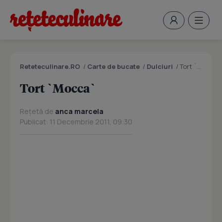
Reteteculinare.RO
/
Carte de bucate
/
Dulciuri
/
Tort `Mocca`
Tort `Mocca`
Rețetă de
anca marcela
Publicat: 11 Decembrie 2011, 09:30