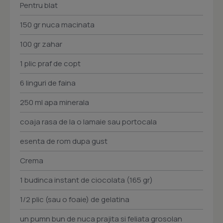
Pentru blat
150 gr nuca macinata
100 gr zahar
1 plic praf de copt
6 linguri de faina
250 ml apa minerala
coaja rasa de la o lamaie sau portocala
esenta de rom dupa gust
Crema
1 budinca instant de ciocolata (165 gr)
1/2 plic (sau o foaie) de gelatina
un pumn bun de nuca prajita si feliata grosolan