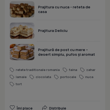
Prajitura cu nuca - reteta de
casa
Prajitura Deliciu
Prajitură de post cu mere –
desert simplu, pufos și aromat
retete traditionale romania
faina
zahar
lamaie
ciocolata
portocale
nuca
tort
Îmi place
Distribuie