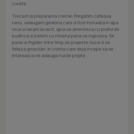
curata.
Trecem la prepararea cremei. Pregatim cafeaua
ness, adaugam gelatina care a fost inmuiata in apa
rece si lasam la racit, apoi se amesteca cu praful de
budinca si batem cu mixerul pana se ingroasa. Se
pune la frigider. Intre timp se prajeste nuca si se
feliaza grosolan. In crema care deja incepe sa se
intareasca se adauga nucile prajite.