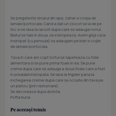
Se pregateste siropul din apa, zahar si coaja de
lamaie/portocala. Cand a dat un clocot se ia de pe
foc si se lasa la racorit dupa care se adauga romul.
Blatul se taie in doua, se insiropeaza. Avem grija ca la
insiropat (cu pensula) sa adaugam pe blat si cojile
de lamaie/portocala.
Tava in care am copt tortul se tapeteaza cu folie
alimentara si se pune prima foaie in ea. Se pune
crema dupa care se adauga a doua foaie care a fost
in prealabil insiropata. Se lasa la frigider pana la
inchegarea cremei dupa care se scoate din tava pe
un platou (prin rasturnare).
Se decoreaza dupa dorinta
Pofta buna
Pe aceeași temă: