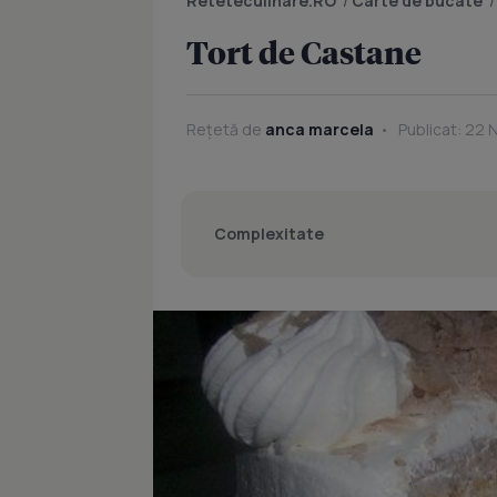
Reteteculinare.RO
/
Carte de bucate
Tort de Castane
Rețetă de
anca marcela
Publicat: 22 
Complexitate