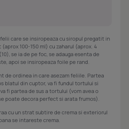
felii care se insiropeaza cu siropul pregatit in
t (aprox 100-150 ml) cu zaharul (aprox. 4
(10), se ia de pe foc, se adauga esenta de
te, apoi se insiropeaza foile pe rand.
t de ordinea in care asezam feliile. Partea
blatul din cuptor, va fi fundul tortului si
 va fi partea de sus a tortului (vom avea o
se poate decora perfect si arata frumos).
raa cu un strat subtire de crema si exteriorul
m pana se intareste crema.