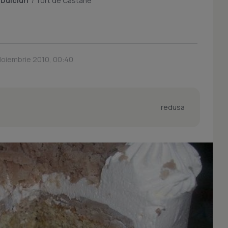
/
Dulciuri
/
Tort de Castane
Noiembrie 2010, 00:40
redusa