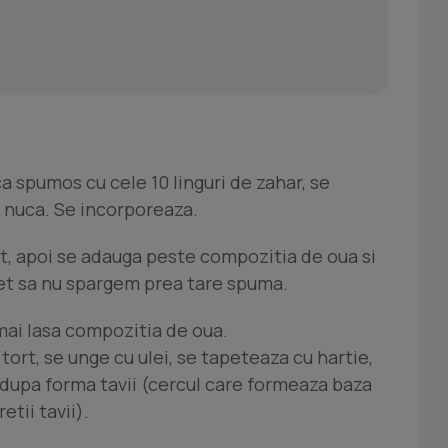
ca spumos cu cele 10 linguri de zahar, se
 nuca. Se incorporeaza.
ot, apoi se adauga peste compozitia de oua si
et sa nu spargem prea tare spuma.
 mai lasa compozitia de oua.
ort, se unge cu ulei, se tapeteaza cu hartie,
 dupa forma tavii (cercul care formeaza baza
etii tavii).