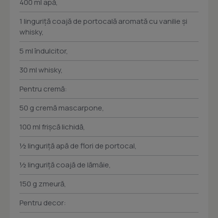
400 ml apă,
1 linguriță coajă de portocală aromată cu vanilie și
whisky,
5 ml îndulcitor,
30 ml whisky,
Pentru cremă:
50 g cremă mascarpone,
100 ml frișcă lichidă,
½ linguriță apă de flori de portocal,
½ linguriță coajă de lămâie,
150 g zmeură,
Pentru decor: