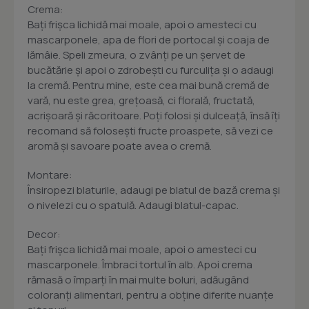
Crema:
Bați frișca lichidă mai moale, apoi o amesteci cu
mascarponele, apa de flori de portocal și coaja de
lămâie. Speli zmeura, o zvânți pe un șervet de
bucătărie și apoi o zdrobești cu furculița și o adaugi
la cremă. Pentru mine, este cea mai bună cremă de
vară, nu este grea, grețoasă, ci florală, fructată,
acrișoară și răcoritoare. Poți folosi și dulceață, însă îți
recomand să folosești fructe proaspete, să vezi ce
aromă și savoare poate avea o cremă.
Montare:
Însiropezi blaturile, adaugi pe blatul de bază crema și
o nivelezi cu o spatulă. Adaugi blatul-capac.
Decor:
Bați frișca lichidă mai moale, apoi o amesteci cu
mascarponele. Îmbraci tortul în alb. Apoi crema
rămasă o împarți în mai multe boluri, adăugând
coloranți alimentari, pentru a obține diferite nuanțe