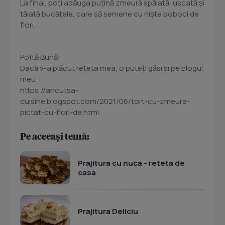
La final, poți adăuga puțină zmeură spălată, uscată și
tăiată bucățele, care să semene cu niște boboci de
flori.
Poftă Bună!
Dacă v-a plăcut reţeta mea, o puteţi găsi şi pe blogul
meu:
https://ancutsa-
cuisine.blogspot.com/2021/06/tort-cu-zmeura-
pictat-cu-flori-de.html
Pe aceeași temă:
Prajitura cu nuca - reteta de
casa
Prajitura Deliciu