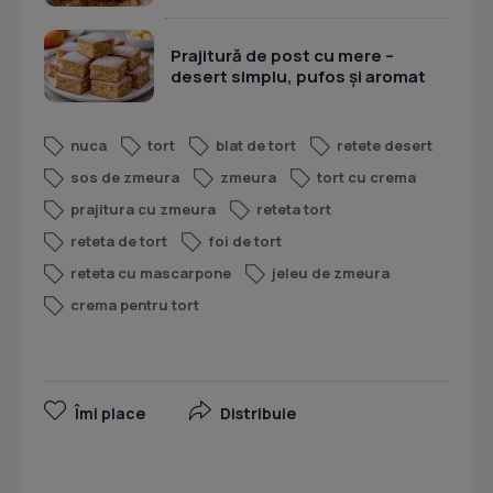
Prajitură de post cu mere –
desert simplu, pufos și aromat
nuca
tort
blat de tort
retete desert
sos de zmeura
zmeura
tort cu crema
prajitura cu zmeura
reteta tort
reteta de tort
foi de tort
reteta cu mascarpone
jeleu de zmeura
crema pentru tort
Îmi place
Distribuie