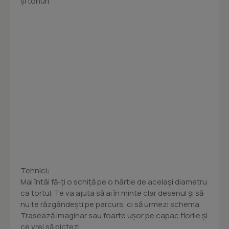
și tonuri.
Tehnici:
Mai întâi fă-ți o schiță pe o hârtie de același diametru
ca tortul. Te va ajuta să ai în minte clar desenul și să
nu te răzgândești pe parcurs, ci să urmezi schema.
Trasează imaginar sau foarte ușor pe capac florile și
ce vrei să pictezi.