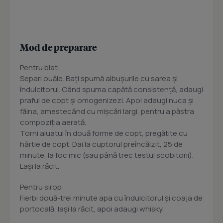
Mod de preparare
Pentru blat:
Separi ouăle. Bați spumă albușurile cu sarea și
îndulcitorul. Când spuma capătă consistență, adaugi
praful de copt și omogenizezi. Apoi adaugi nuca și
făina, amestecând cu mișcări largi, pentru a păstra
compoziția aerată.
Torni aluatul în două forme de copt, pregătite cu
hârtie de copt. Dai la cuptorul preîncălzit, 25 de
minute, la foc mic (sau până trec testul scobitorii).
Lași la răcit.
Pentru sirop:
Fierbi două-trei minute apa cu îndulcitorul și coaja de
portocală, lași la răcit, apoi adaugi whisky.