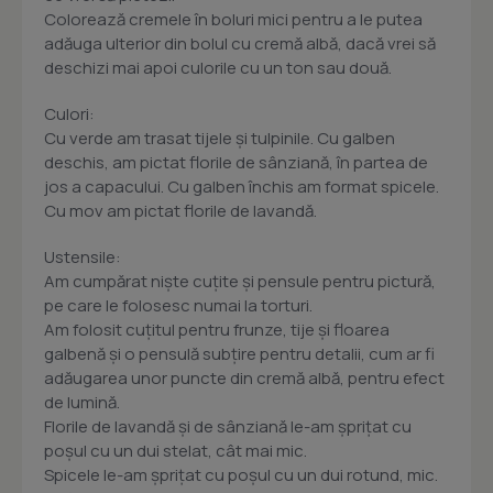
Colorează cremele în boluri mici pentru a le putea
adăuga ulterior din bolul cu cremă albă, dacă vrei să
deschizi mai apoi culorile cu un ton sau două.
Culori:
Cu verde am trasat tijele și tulpinile. Cu galben
deschis, am pictat florile de sânziană, în partea de
jos a capacului. Cu galben închis am format spicele.
Cu mov am pictat florile de lavandă.
Ustensile:
Am cumpărat niște cuțite și pensule pentru pictură,
pe care le folosesc numai la torturi.
Am folosit cuțitul pentru frunze, tije și floarea
galbenă și o pensulă subțire pentru detalii, cum ar fi
adăugarea unor puncte din cremă albă, pentru efect
de lumină.
Florile de lavandă și de sânziană le-am șprițat cu
poșul cu un dui stelat, cât mai mic.
Spicele le-am șprițat cu poșul cu un dui rotund, mic.