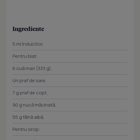
Ingrediente
5 ml îndulcitor,
Pentru blat:
6 ouă mari (333 g),
Un praf de sare,
7 g praf de copt,
90 g nucă măcinată,
55 g făină albă,
Pentru sirop: