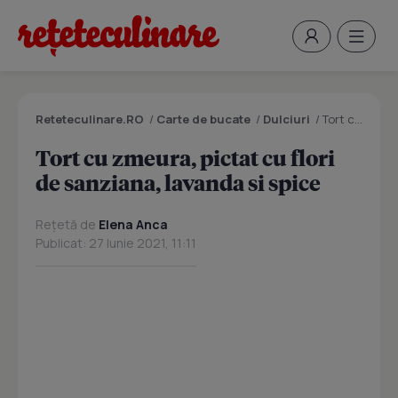
Reteteculinare.RO
/
Carte de bucate
/
Dulciuri
/
Tort cu zmeura, pictat cu flori de sanziana, lavanda si spice
Tort cu zmeura, pictat cu flori
de sanziana, lavanda si spice
Rețetă de
Elena Anca
Publicat: 27 Iunie 2021, 11:11