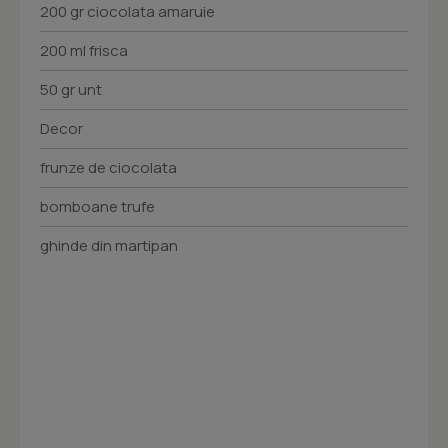
200 gr ciocolata amaruie
200 ml frisca
50 gr unt
Decor
frunze de ciocolata
bomboane trufe
ghinde din martipan