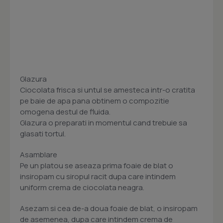
Glazura
Ciocolata frisca si untul se amesteca intr-o cratita
pe baie de apa pana obtinem o compozitie
omogena destul de fluida.
Glazura o preparati in momentul cand trebuie sa
glasati tortul.
Asamblare
Pe un platou se aseaza prima foaie de blat o
insiropam cu siropul racit dupa care intindem
uniform crema de ciocolata neagra.
Asezam si cea de-a doua foaie de blat, o insiropam
de asemenea, dupa care intindem crema de