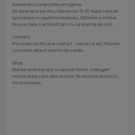
formand o compozitie omogena.
Se da la rece pentru cateva ore (5-6) dupa care se
spumeaza cu ajutorul mixerului. Obtinem o crema
fina pe care o aromatizam cu ce esenta de rom.
Crema 2
Procedam la fel ca la crema 1... numai ca aici folosim
ciocolata alba si esenta de vanilie.
Sirop
Mierea amestecata cu apa se fierbe. Adaugam
nessul dupa care dam la rece. Se aromatizeaza cu
50 ml whiskey.