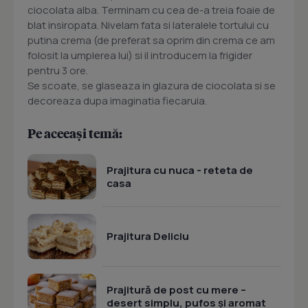
ciocolata alba. Terminam cu cea de-a treia foaie de
blat insiropata. Nivelam fata si lateralele tortului cu
putina crema (de preferat sa oprim din crema ce am
folosit la umplerea lui) si il introducem la frigider
pentru 3 ore.
Se scoate, se glaseaza in glazura de ciocolata si se
decoreaza dupa imaginatia fiecaruia.
Pe aceeași temă:
Prajitura cu nuca - reteta de
casa
Prajitura Deliciu
Prajitură de post cu mere –
desert simplu, pufos și aromat