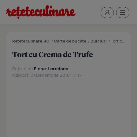
Reteteculinare.RO
/
Carte de bucate
/
Dulciuri
/
Tort cu Crema de Trufe
Tort cu Crema de Trufe
Rețetă de
Elena-Loredana
Publicat: 01 Decembrie 2010, 17:17