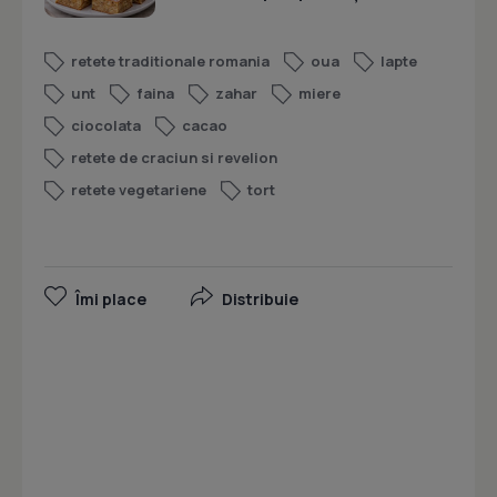
retete traditionale romania
oua
lapte
unt
faina
zahar
miere
ciocolata
cacao
retete de craciun si revelion
retete vegetariene
tort
Îmi place
Distribuie