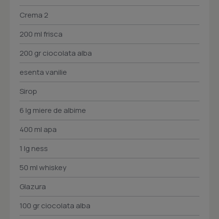
Crema 2
200 ml frisca
200 gr ciocolata alba
esenta vanilie
Sirop
6 lg miere de albime
400 ml apa
1 lg ness
50 ml whiskey
Glazura
100 gr ciocolata alba