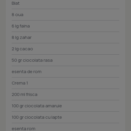
Blat
8 oua
6 lg faina
8 lg zahar
2 lg cacao
50 gr ciocolata rasa
esenta de rom
Crema 1
200 ml frisca
100 gr ciocolata amaruie
100 gr ciocolata cu lapte
esenta rom