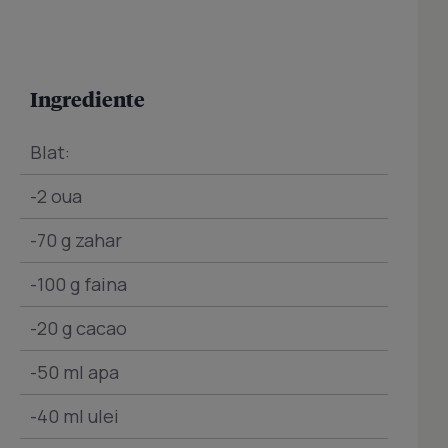
Ingrediente
Blat:
-2 oua
-70 g zahar
-100 g faina
-20 g cacao
-50 ml apa
-40 ml ulei