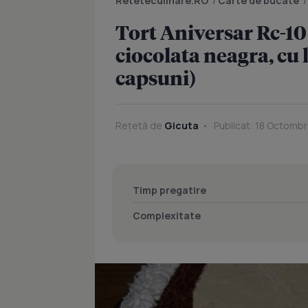
Reteteculinare.RO
/
Carte de bucate
Tort Aniversar Rc-10
ciocolata neagra, cu l
capsuni)
Rețetă de
Gicuta
Publicat: 18 Octombr
Timp pregatire
Complexitate