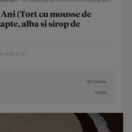
/
Dulciuri
/
Tort Aniversar Rc-10 Ani (Tort cu mousse de ciocolata neagra, cu lapte, alba si sirop de capsuni)
 Ani (Tort cu mousse de
apte, alba si sirop de
ie 2015, 07:57
130 minute
medie