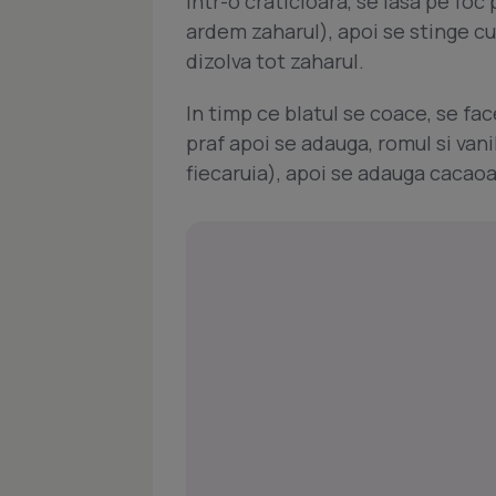
intr-o craticioara, se lasa pe fo
ardem zaharul), apoi se stinge cu 3
dizolva tot zaharul.
In timp ce blatul se coace, se fa
praf apoi se adauga, romul si van
fiecaruia), apoi se adauga cacao