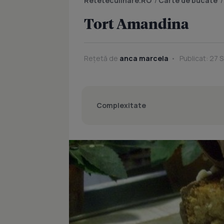
Reteteculinare.RO
/
Carte de bucate
Tort Amandina
Rețetă de
anca marcela
Publicat: 27 
Complexitate