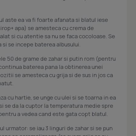
l aste ea va fi foarte afanata si blatul iese
 (sirop+ apa) se amesteca cu crema de
calat si cu atentie sa nu se faca cocoloase. Se
 si se incepe baterea albusului.
ele 50 de grame de zahar si putin rom (pentru
se continua baterea pana la obtinerea unei
zitii se amesteca cu grija si de sus in jos ca
batut.
a cu hartie, se unge cu ulei si se toarna in ea
si se da la cuptor la temperatura medie spre
pentru a vedea cand este gata copt blatul.
ul urmator: se iau 3 linguri de zahar si se pun