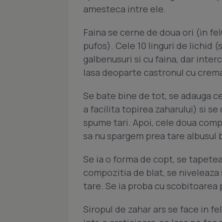
amesteca intre ele.
Faina se cerne de doua ori (in felu
pufos). Cele 10 linguri de lichid
galbenusuri si cu faina, dar inter
lasa deoparte castronul cu crema
Se bate bine de tot, se adauga c
a facilita topirea zaharului) si 
spume tari. Apoi, cele doua compo
sa nu spargem prea tare albusul 
Se ia o forma de copt, se tapeteaz
compozitia de blat, se niveleaza 
tare. Se ia proba cu scobitoarea 
Siropul de zahar ars se face in fel