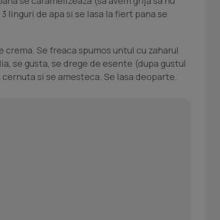
c pana se caramelizeaza (sa avem grija sa nu
 linguri de apa si se lasa la fiert pana se
ce crema. Se freaca spumos untul cu zaharul
ilia, se gusta, se drege de esente (dupa gustul
a cernuta si se amesteca. Se lasa deoparte.