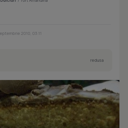
/
Dulciuri
/
Tort Amandina
Septembrie 2010, 03:11
redusa