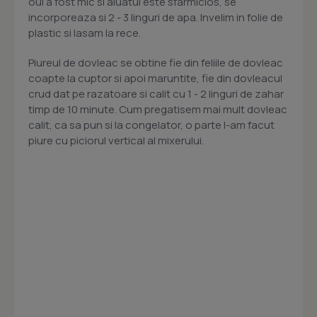
oul a fost mic si aluatul este sfarmicios, se
incorporeaza si 2 - 3 linguri de apa. Invelim in folie de
plastic si lasam la rece.
Piureul de dovleac se obtine fie din feliile de dovleac
coapte la cuptor si apoi maruntite, fie din dovleacul
crud dat pe razatoare si calit cu 1 - 2 linguri de zahar
timp de 10 minute. Cum pregatisem mai mult dovleac
calit, ca sa pun si la congelator, o parte l-am facut
piure cu piciorul vertical al mixerului.