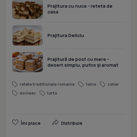
Prajitura cu nuca - reteta de
casa
Prajitura Deliciu
Prajitură de post cu mere –
desert simplu, pufos și aromat
retete traditionale romania
faina
zahar
dovleac
tarta
Îmi place
Distribuie