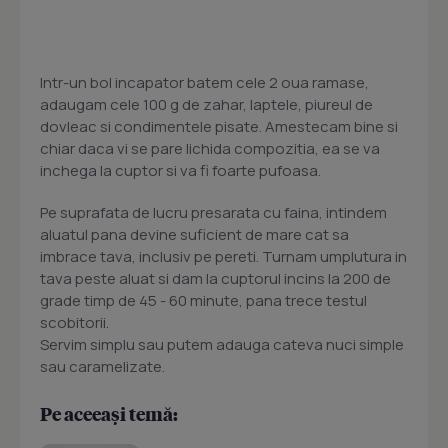
Intr-un bol incapator batem cele 2 oua ramase,
adaugam cele 100 g de zahar, laptele, piureul de
dovleac si condimentele pisate. Amestecam bine si
chiar daca vi se pare lichida compozitia, ea se va
inchega la cuptor si va fi foarte pufoasa.
Pe suprafata de lucru presarata cu faina, intindem
aluatul pana devine suficient de mare cat sa
imbrace tava, inclusiv pe pereti. Turnam umplutura in
tava peste aluat si dam la cuptorul incins la 200 de
grade timp de 45 - 60 minute, pana trece testul
scobitorii.
Servim simplu sau putem adauga cateva nuci simple
sau caramelizate.
Pe aceeași temă: