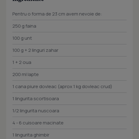
Pentru o forma de 23 cm avem nevoie de:
250 g faina
100 g unt
100 g + 2 linguri zahar
1 + 2 oua
200 ml lapte
1 cana piure dovleac (aprox 1 kg dovleac crud)
1 lingurita scortisoara
1/2 lingurita nuscoara
4 - 6 cuisoare macinate
1 lingurita ghimbir