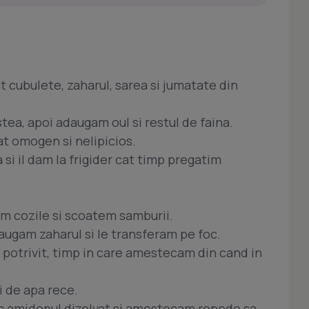
t cubulete, zaharul, sarea si jumatate din
a, apoi adaugam oul si restul de faina.
 omogen si nelipicios.
a si il dam la frigider cat timp pregatim
m cozile si scoatem samburii.
augam zaharul si le transferam pe foc.
 potrivit, timp in care amestecam din cand in
i de apa rece.
am amidonul dizolvat si amestecam repede sa