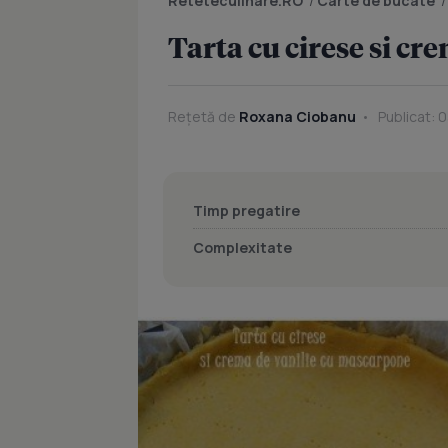
Reteteculinare.RO
/
Carte de bucate
Tarta cu cirese si c
Rețetă de
Roxana Ciobanu
Publicat: 0
Timp pregatire
Complexitate