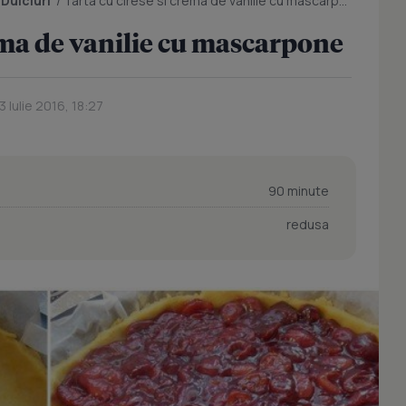
/
Dulciuri
/
Tarta cu cirese si crema de vanilie cu mascarpone
rema de vanilie cu mascarpone
3 Iulie 2016, 18:27
90 minute
redusa