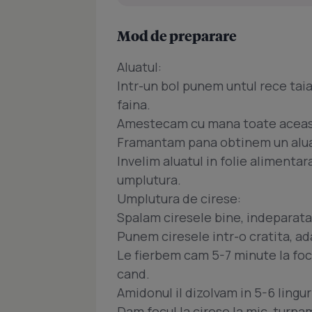
Mod de preparare
Aluatul:
Intr-un bol punem untul rece taia
faina.
Amestecam cu mana toate aceaste
Framantam pana obtinem un aluat
Invelim aluatul in folie alimentar
umplutura.
Umplutura de cirese:
Spalam ciresele bine, indeparata
Punem ciresele intr-o cratita, ad
Le fierbem cam 5-7 minute la foc
cand.
Amidonul il dizolvam in 5-6 lingur
Dam focul la cirese la mic, turn