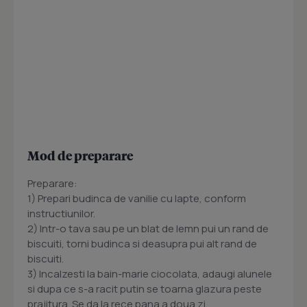
Mod de preparare
Preparare:
1) Prepari budinca de vanilie cu lapte, conform
instructiunilor.
2) Intr-o tava sau pe un blat de lemn pui un rand de
biscuiti, torni budinca si deasupra pui alt rand de
biscuiti.
3) Incalzesti la bain-marie ciocolata, adaugi alunele
si dupa ce s-a racit putin se toarna glazura peste
prajitura. Se da la rece pana a doua zi.