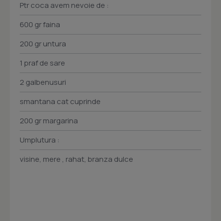
Ptr coca avem nevoie de :
600 gr faina
200 gr untura
1 praf de sare
2 galbenusuri
smantana cat cuprinde
200 gr margarina
Umplutura :
visine, mere , rahat, branza dulce