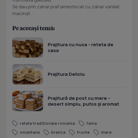
Se dau prin zahar praf amestecat cu zahar vanilat
macinat.
Pe aceeași temă:
Prajitura cu nuca - reteta de
casa
Prajitura Deliciu
Prajitură de post cu mere –
desert simplu, pufos și aromat
retete traditionale romania
faina
smantana
branza
fructe
mere