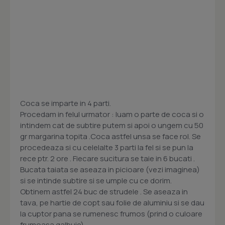
Coca se imparte in 4 parti.
Procedam in felul urmator : luam o parte de coca si o
intindem cat de subtire putem si apoi o ungem cu 50
gr margarina topita .Coca astfel unsa se face rol. Se
procedeaza si cu celelalte 3 parti la fel si se pun la
rece ptr. 2 ore . Fiecare sucitura se taie in 6 bucati .
Bucata taiata se aseaza in picioare (vezi imaginea)
si se intinde subtire si se umple cu ce dorim.
Obtinem astfel 24 buc de strudele . Se aseaza in
tava, pe hartie de copt sau folie de aluminiu si se dau
la cuptor pana se rumenesc frumos (prind o culoare
frumoasa galbuie).