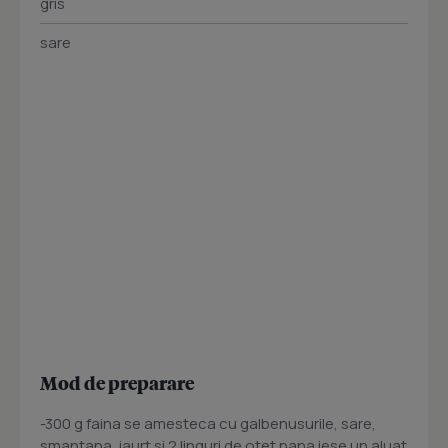
gris
sare
Mod de preparare
-300 g faina se amesteca cu galbenusurile, sare,
smantana, iaurt si 2 linguri de otet pana iese un aluat