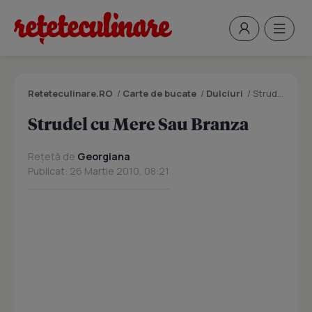
Reteteculinare.RO
/
Carte de bucate
/
Dulciuri
/
Strudel cu Mere Sau Branza
Strudel cu Mere Sau Branza
Rețetă de
Georgiana
Publicat: 26 Martie 2010, 08:21