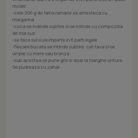
moale
-cele 200 g de faina ramase se amesteca cu
margarina
-coca se indinde subtire si se intinde cu compozitia
de mai sus
-se face sul si se imparte in 6 parti egale
-fiecare bucata se intinde subtire, cat tava si se
umple cu mere sau branza
-sub acestea se pune gris si doar la margine untura
Se pudreaza cu zahar.