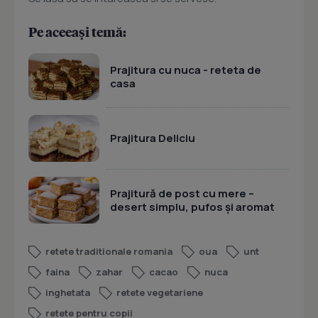
Pe aceeași temă:
Prajitura cu nuca - reteta de
casa
Prajitura Deliciu
Prajitură de post cu mere –
desert simplu, pufos și aromat
retete traditionale romania
oua
unt
faina
zahar
cacao
nuca
inghetata
retete vegetariene
retete pentru copii