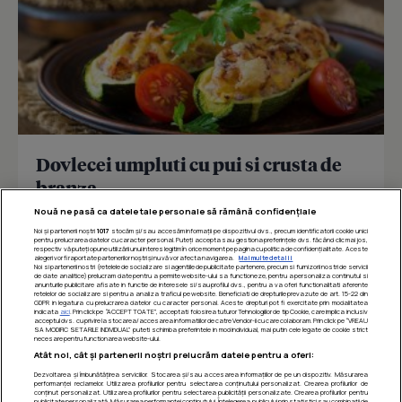
Dovlecei umpluti cu pui si crusta de
branza
Nouă ne pasă ca datele tale personale să rămână confidențiale
Reteta delicioasa de dovlecei umpluti cu pui si crusta
de branza, usor de preparat, perfecta pentru o masa
Noi și partenerii noștri
1017
stocăm și/sau accesăm informații pe dispozitivul dvs., precum identificatorii cookie unici
pentru prelucrarea datelor cu caracter personal. Puteți accepta sau gestiona preferințele dvs. făcând clic mai jos,
respectiv vă puteți opune utilizării unui interes legitim în orice moment pe pagina cu politica de confidențialitate. Aceste
sanatoasa si...
alegeri vor fi raportate partenerilor noștri și nu vă vor afecta navigarea.
Mai multe detalii
Noi si partenerii nostri (retelele de socializare si agentiile de publicitate partenere, precum si furnizorii nostri de servicii
de date analitice) prelucram date pentru a permite website-ului sa functioneze, pentru a personaliza continutul si
anunturile publicitare afisate in functie de interesele si/sau profilul dvs., pentru a va oferi functionalitati aferente
retelelor de socializare si pentru a analiza traficul pe website. Beneficiati de drepturile prevazute de art. 15-22 din
GDPR in legatura cu prelucrarea datelor cu caracter personal. Aceste drepturi pot fi exercitate prin modalitatea
indicata
aici
. Prin click pe “ACCEPT TOATE”, acceptati folosirea tuturor Tehnologiilor de tip Cookie, care implica inclusiv
acceptul dvs. cu privire la stocarea/accesarea informatiilor de catre Vendor-ii cu care colaboram. Prin click pe “VREAU
SA MODIFIC SETARILE INDIVIDUAL” puteti schimba preferintele in mod individual, mai putin cele legate de cookie strict
necesare pentru functionarea website-ului.
Atât noi, cât și partenerii noștri prelucrăm datele pentru a oferi:
Dezvoltarea și îmbunătățirea serviciilor. Stocarea și/sau accesarea informațiilor de pe un dispozitiv. Măsurarea
performanței reclamelor. Utilizarea profilurilor pentru selectarea conținutului personalizat. Crearea profilurilor de
conținut personalizat. Utilizarea profilurilor pentru selectarea publicității personalizate. Crearea profilurilor pentru
publicitate personalizată. Măsurarea performanței conținutului. Înțelegerea publicului prin statistici sau combinații de