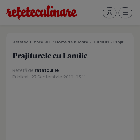
Reteteculinare.RO
/
Carte de bucate
/
Dulciuri
/
Prajiturele cu Lamiie
Prajiturele cu Lamiie
Rețetă de
ratatouille
Publicat: 27 Septembrie 2010, 03:11