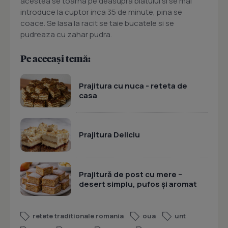
acestea se toarna pe deasupra blatului si se mai
introduce la cuptor inca 35 de minute, pina se
coace. Se lasa la racit se taie bucatele si se
pudreaza cu zahar pudra.
Pe aceeași temă:
Prajitura cu nuca - reteta de
casa
Prajitura Deliciu
Prajitură de post cu mere –
desert simplu, pufos și aromat
retete traditionale romania
oua
unt