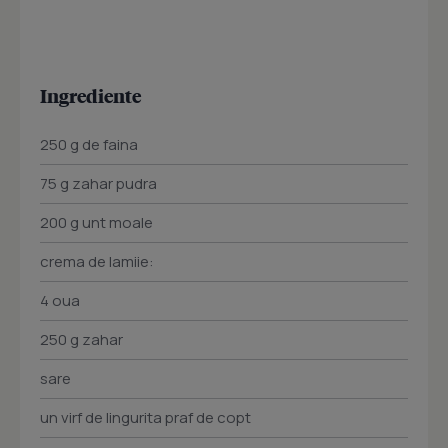
Ingrediente
250 g de faina
75 g zahar pudra
200 g unt moale
crema de lamiie:
4 oua
250 g zahar
sare
un virf de lingurita praf de copt