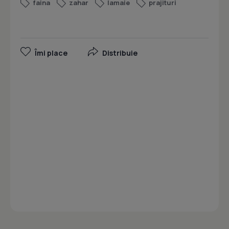
faina
zahar
lamaie
prajituri
Îmi place
Distribuie