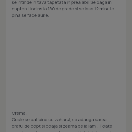
se intinde in tava tapetata in prealabil. Se baga in
cuptorul incins la 180 de grade si se lasa 12 minute
pina se face aurie.
Crema:
Ouale se bat bine cu zaharul, se adauga sarea,
praful de copt si coaja si zeama de la lamii. Toate