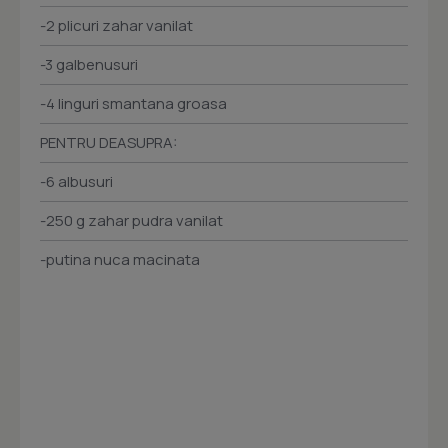
-2 plicuri zahar vanilat
-3 galbenusuri
-4 linguri smantana groasa
PENTRU DEASUPRA:
-6 albusuri
-250 g zahar pudra vanilat
-putina nuca macinata