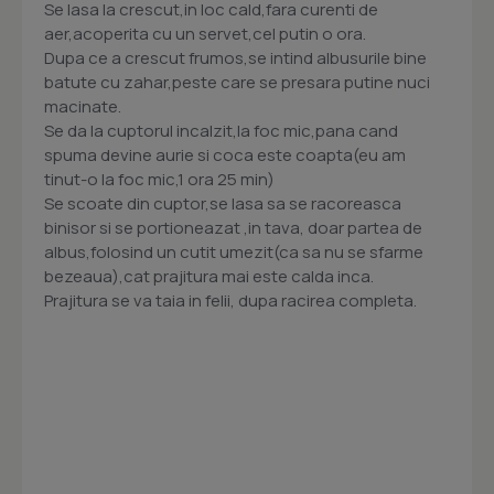
Se lasa la crescut,in loc cald,fara curenti de
aer,acoperita cu un servet,cel putin o ora.
Dupa ce a crescut frumos,se intind albusurile bine
batute cu zahar,peste care se presara putine nuci
macinate.
Se da la cuptorul incalzit,la foc mic,pana cand
spuma devine aurie si coca este coapta(eu am
tinut-o la foc mic,1 ora 25 min)
Se scoate din cuptor,se lasa sa se racoreasca
binisor si se portioneazat ,in tava, doar partea de
albus,folosind un cutit umezit(ca sa nu se sfarme
bezeaua),cat prajitura mai este calda inca.
Prajitura se va taia in felii, dupa racirea completa.