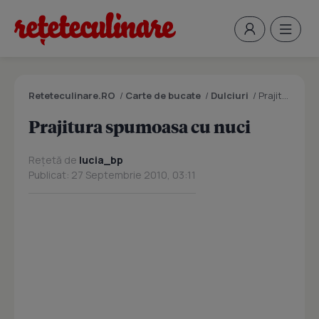
Reteteculinare.RO
/
Carte de bucate
/
Dulciuri
/
Prajitura spumoasa cu nuci
Prajitura spumoasa cu nuci
Rețetă de
lucia_bp
Publicat: 27 Septembrie 2010, 03:11