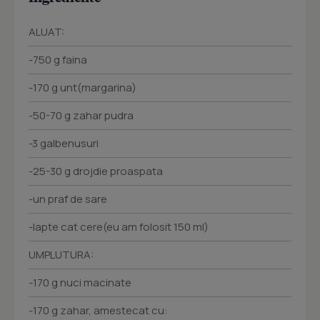
ALUAT:
-750 g faina
-170 g unt(margarina)
-50-70 g zahar pudra
-3 galbenusuri
-25-30 g drojdie proaspata
-un praf de sare
-lapte cat cere(eu am folosit 150 ml)
UMPLUTURA:
-170 g nuci macinate
-170 g zahar, amestecat cu: