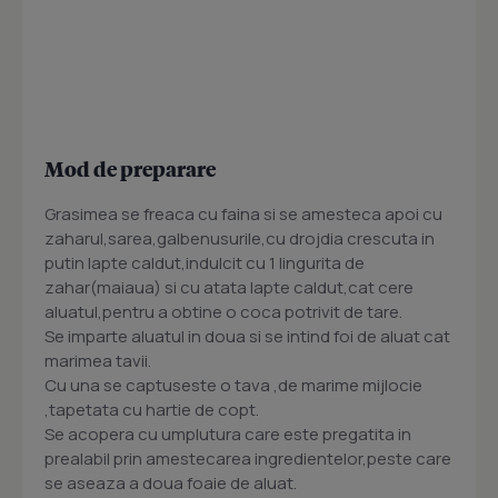
Mod de preparare
Grasimea se freaca cu faina si se amesteca apoi cu
zaharul,sarea,galbenusurile,cu drojdia crescuta in
putin lapte caldut,indulcit cu 1 lingurita de
zahar(maiaua) si cu atata lapte caldut,cat cere
aluatul,pentru a obtine o coca potrivit de tare.
Se imparte aluatul in doua si se intind foi de aluat cat
marimea tavii.
Cu una se captuseste o tava ,de marime mijlocie
,tapetata cu hartie de copt.
Se acopera cu umplutura care este pregatita in
prealabil prin amestecarea ingredientelor,peste care
se aseaza a doua foaie de aluat.