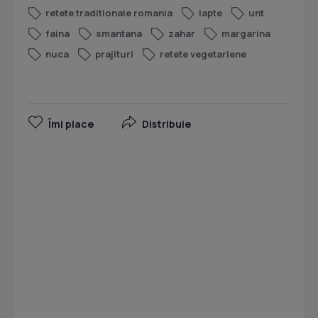
retete traditionale romania
lapte
unt
faina
smantana
zahar
margarina
nuca
prajituri
retete vegetariene
Îmi place
Distribuie