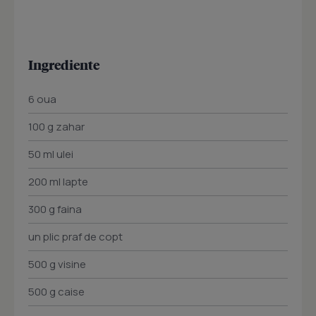
Ingrediente
6 oua
100 g zahar
50 ml ulei
200 ml lapte
300 g faina
un plic praf de copt
500 g visine
500 g caise