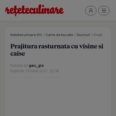
Reteteculinare.RO
/
Carte de bucate
/
Dulciuri
/
Prajitura rasturnata cu visine si caise
Prajitura rasturnata cu visine si
caise
Rețetă de
geo_gia
Publicat: 19 Iunie 2017, 22:38