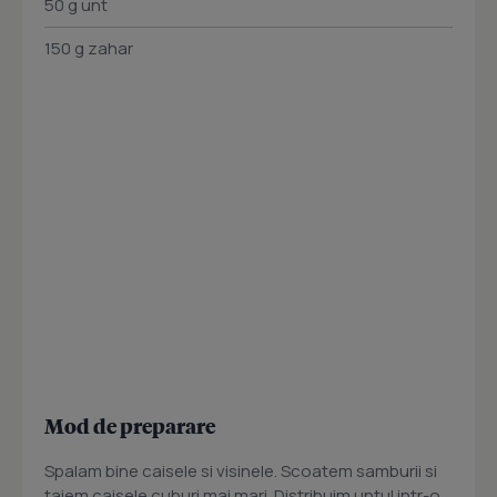
50 g unt
150 g zahar
Mod de preparare
Spalam bine caisele si visinele. Scoatem samburii si
taiem caisele cuburi mai mari. Distribuim untul intr-o