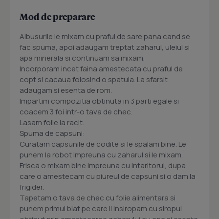
Mod de preparare
Albusurile le mixam cu praful de sare pana cand se
fac spuma, apoi adaugam treptat zaharul, uleiul si
apa minerala si continuam sa mixam.
Incorporam incet faina amestecata cu praful de
copt si cacaua folosind o spatula. La sfarsit
adaugam si esenta de rom.
Impartim compozitia obtinuta in 3 parti egale si
coacem 3 foi intr-o tava de chec.
Lasam foile la racit.
Spuma de capsuni:
Curatam capsunile de codite si le spalam bine. Le
punem la robot impreuna cu zaharul si le mixam.
Frisca o mixam bine impreuna cu intaritorul, dupa
care o amestecam cu piureul de capsuni si o dam la
frigider.
Tapetam o tava de chec cu folie alimentara si
punem primul blat pe care il insiropam cu siropul