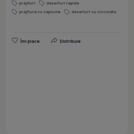
prajituri
deserturi rapide
prajitura cu capsune
deserturi cu ciocolata
Îmi place
Distribuie