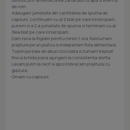
obtinut prin amestecarea zaharului cu apa si esenta
de rom.
Adaugam jumatate din cantitatea de spuma de
capsuni, continuam cu al 2 blat pe care il insiropam,
punem si a 2 a jumatate de spuma si terminam cu al
3lea blat pe care il insiropam.
Dam tava la frigider pentru minim 1 ora. Rasturnam
prajitura pe un platou si indepartam folia alimentara.
Topim pe baie de aburi ciocolata si turnam treptat
frisca lichida pana ajungem la consistenta dorita.
Lasam putin la racit si apoi imbracam prajitura cu
glazura.
Ornam cu capsuni.