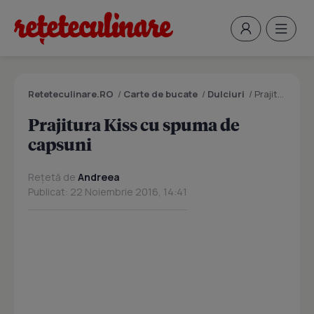
Reteteculinare.RO
/
Carte de bucate
/
Dulciuri
/
Prajitura Kiss cu spuma de capsuni
Prajitura Kiss cu spuma de
capsuni
Rețetă de
Andreea
Publicat: 22 Noiembrie 2016, 14:41