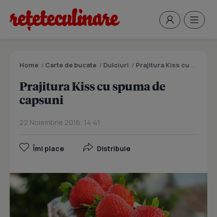
Home
/
Carte de bucate
/
Dulciuri
/
Prajitura Kiss cu spuma de capsuni
Prajitura Kiss cu spuma de
capsuni
22 Noiembrie 2016, 14:41
Îmi place
Distribuie