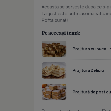
Aceasta se serveste dupa ce s-a r
La gust este putin asemanatoare
Pofta buna! ! !
Pe aceeași temă:
Prajitura cu nuca -
Prajitura Deliciu
Prajitură de post c