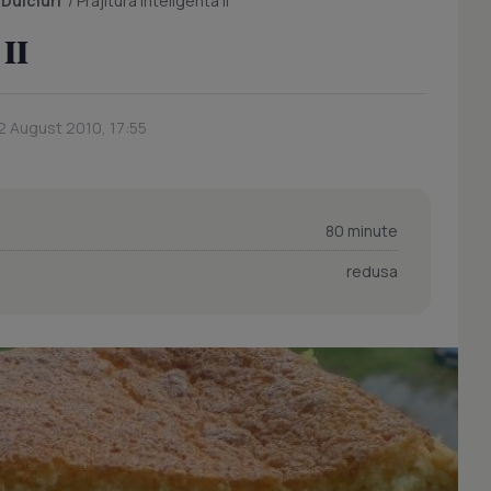
/
Dulciuri
/
Prajitura Inteligenta II
 II
2 August 2010, 17:55
80 minute
redusa