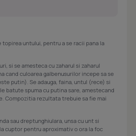
 topirea untului, pentru a se racii pana la
ri, si se amesteca cu zaharul si zaharul
a cand culoarea galbenusurilor incepe sa se
ste putin). Se adauga, faina, untul (rece) si
urile batute spuma cu putina sare, amestecand
e. Compozitia rezultata trebuie sa fie mai
unda sau dreptunghiulara, unsa cu unt si
la cuptor pentru aproximativ o ora la foc