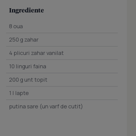
Ingrediente
8 oua
250 g zahar
4 plicuri zahar vanilat
10 linguri faina
200 g unt topit
1 l lapte
putina sare (un varf de cutit)