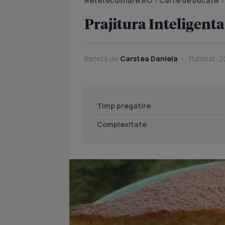
Reteteculinare.RO
/
Carte de bucate
Prajitura Inteligenta
Rețetă de
Carstea Daniela
Publicat: 2
Timp pregatire
Complexitate