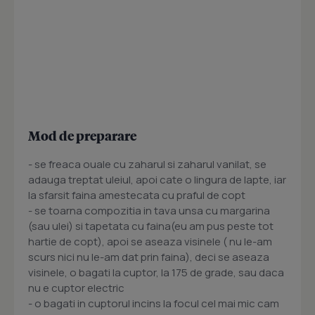
Mod de preparare
- se freaca ouale cu zaharul si zaharul vanilat, se
adauga treptat uleiul, apoi cate o lingura de lapte, iar
la sfarsit faina amestecata cu praful de copt
- se toarna compozitia in tava unsa cu margarina
(sau ulei) si tapetata cu faina(eu am pus peste tot
hartie de copt), apoi se aseaza visinele ( nu le-am
scurs nici nu le-am dat prin faina), deci se aseaza
visinele, o bagati la cuptor, la 175 de grade, sau daca
nu e cuptor electric
- o bagati in cuptorul incins la focul cel mai mic cam