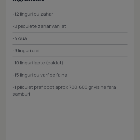
-12 linguri cu zahar
-2 pliculete zahar vanilat
-4 oua
-9 linguri ulei
-10 linguri lapte (caldut)
-15 linguri cu varf de faina
-1 pliculet praf copt aprox 700-800 gr visine fara
samburi