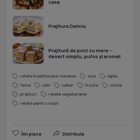
casa
Prajitura Deliciu
Prajitură de post cu mere –
desert simplu, pufos și aromat
retete traditionale romania
oua
lapte
faina
ulei
zahar
fructe
visine
prajituri
retete vegetariene
retete pentru copii
Îmi place
Distribuie