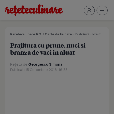
Reteteculinare.RO
/
Carte de bucate
/
Dulciuri
/
Prajitura cu prune, nuci si branza de vaci in aluat
Prajitura cu prune, nuci si
branza de vaci in aluat
Rețetă de
Georgescu Simona
Publicat: 15 Octombrie 2018, 16:33