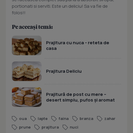
portionati si serviti. Este un deliciu! Sa va fie de
folos!!
Pe aceeași temă:
Prajitura cu nuca - reteta de
casa
Prajitura Deliciu
Prajitură de post cu mere –
desert simplu, pufos și aromat
oua
lapte
faina
branza
zahar
prune
prajitura
nuci