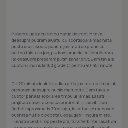
Punem aluatul cu tot cu hartia de copt in tava,
deasupra pudram aluatul cu scortisoara macinata,
peste scortisoara punem jumatati de prune cu
partea taiata in jos, pudram prunele cu scortisoara,
iar deasupra presaram putin zahar brut. Dam tava la
cuptorul incins la 160 grade C, pentru 40-45 minute.
CU 20 minute inainte, adica pe la jumatatea timpului,
presaram deasupra nucile maruntite. Dam tava la
cuptor pana la expirarea timpului ramas. Lasati
prajitura sa se raceasca portionati si serviti, sau
fierbeti aproximativ 70 ml apa, lasati sa se raceasca
putin(sa nu fie clocotita), adaugati 1 lingura miere.
Turnati acest sirop peste prajitura fierbinte, lasati sa
se raceasca complet sau pana a absorbit siropul,