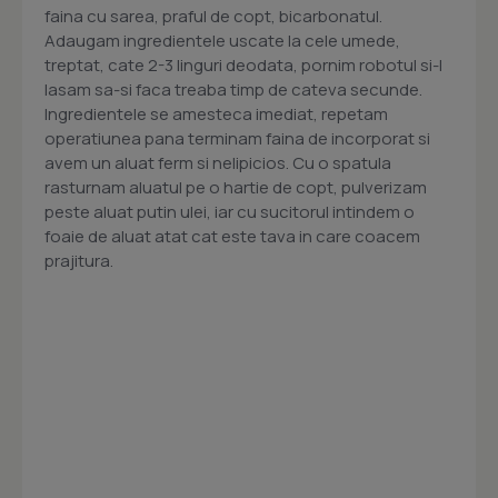
faina cu sarea, praful de copt, bicarbonatul.
Adaugam ingredientele uscate la cele umede,
treptat, cate 2-3 linguri deodata, pornim robotul si-l
lasam sa-si faca treaba timp de cateva secunde.
Ingredientele se amesteca imediat, repetam
operatiunea pana terminam faina de incorporat si
avem un aluat ferm si nelipicios. Cu o spatula
rasturnam aluatul pe o hartie de copt, pulverizam
peste aluat putin ulei, iar cu sucitorul intindem o
foaie de aluat atat cat este tava in care coacem
prajitura.