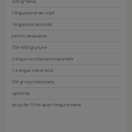
400 gr faina
1 lingura praf de copt
1 lingura bicarbonat
pentru deasupra:
750-800 gr prune
2 linguri scortisoara macinata
1-2 linguri zahar brut
100 gr nuci macinate
optional:
sirop din 70 ml apa+1 lingura miere