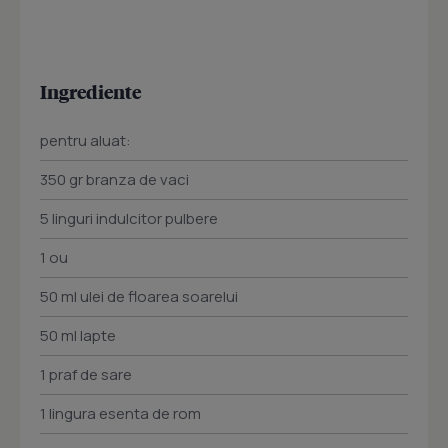
Ingrediente
pentru aluat:
350 gr branza de vaci
5 linguri indulcitor pulbere
1 ou
50 ml ulei de floarea soarelui
50 ml lapte
1 praf de sare
1 lingura esenta de rom