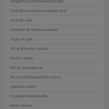
1 lingurita scortisoara macinata
1 praf de nucsoara proaspat rasa
1 praf de sare
70 ml ulei de floarea soarelui
70 gr unt gras
100 gr afine de cultura
Pentru crema:
250 gr mascarpone
100 ml smantana pentru frisca
1 pastaie vanilie
3-4 linguri zahar pudra
Pentru decor: