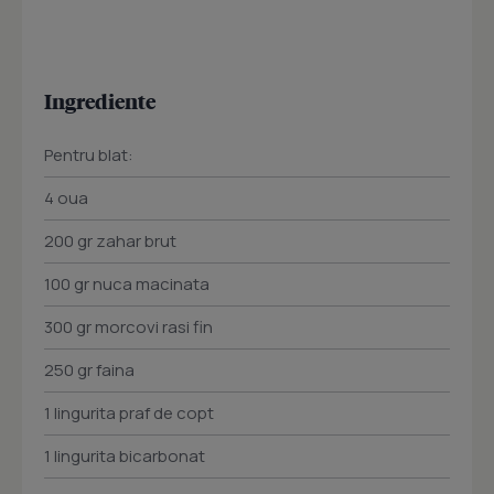
Ingrediente
Pentru blat:
4 oua
200 gr zahar brut
100 gr nuca macinata
300 gr morcovi rasi fin
250 gr faina
1 lingurita praf de copt
1 lingurita bicarbonat