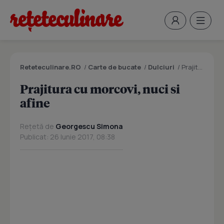
Reteteculinare.RO
/
Carte de bucate
/
Dulciuri
/
Prajitura cu morcovi, nuci si afine
Prajitura cu morcovi, nuci si
afine
Rețetă de
Georgescu Simona
Publicat: 26 Iunie 2017, 08:38