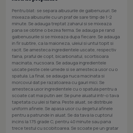
Pentru blat: se separa albusurile de galbenusuri. Se
mixeaza albusurile cu un praf de sare timp de 1-2
minute. Se adauga treptat zaharul si se mixeaza
pana se obtine o bezea ferma. Se adauga pe rand
galbenusurile si se mixeaza dupa fiecare. Se adauga
in fir subtire, ca la maioneza, uleiul si untul topit si
racit. Se amesteca ingredientele uscate, respectiv
faina, praful de copt, bicarbonatul, scortisoara
macinata, nucsoara. Se adauga ingredientele
uscate peste cele umede si se amesteca usor cu o
spatula. La final, se adauga nuca macinata si
morcovul dat pe razatoarea cu gauri mici. Se
amesteca usor ingredientele cu o spatula pentru a
scoate cat mai putin aer. Se pune aluatul intr-o tava
tapetata cu ulei si faina. Peste aluat, se distribuie
uniform afinele. Se apasa usor cu degetul afinele
pentru a patrunde in aluat. Se da tava la cuptorul
incins la 175 grade C, pentru 40 minute sau pana
trece testul cu scobitoarea. Se scoate pe un gratar