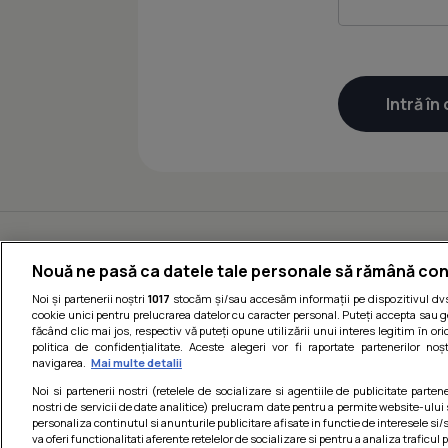
Nouă ne pasă ca datele tale personale să rămână con
Noi și partenerii noștri
1017
stocăm și/sau accesăm informații pe dispozitivul dvs.
cookie unici pentru prelucrarea datelor cu caracter personal. Puteți accepta sau g
făcând clic mai jos, respectiv vă puteți opune utilizării unui interes legitim în 
politica de confidențialitate. Aceste alegeri vor fi raportate partenerilor no
navigarea.
Mai multe detalii
Noi si partenerii nostri (retelele de socializare si agentiile de publicitate parten
nostri de servicii de date analitice) prelucram date pentru a permite website-ului
personaliza continutul si anunturile publicitare afisate in functie de interesele si/s
va oferi functionalitati aferente retelelor de socializare si pentru a analiza traficul