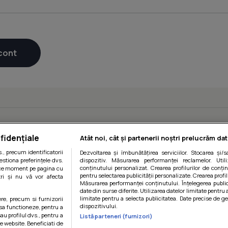
fidențiale
Atât noi, cât și partenerii noștri prelucrăm dat
, precum identificatorii
Dezvoltarea și îmbunătățirea serviciilor. Stocarea și/
estiona preferințele dvs.
dispozitiv. Măsurarea performanței reclamelor. Utili
conținutului personalizat. Crearea profilurilor de conținu
orice moment pe pagina cu
pentru selectarea publicității personalizate. Crearea profil
ștri și nu vă vor afecta
Măsurarea performanței conținutului. Înțelegerea public
date din surse diferite. Utilizarea datelor limitate pentru 
limitate pentru a selecta publicitatea. Date precise de ge
ere, precum si furnizorii
dispozitivului.
 sa functioneze, pentru a
au profilul dvs., pentru a
Listă parteneri (furnizori)
 pe website. Beneficiati de