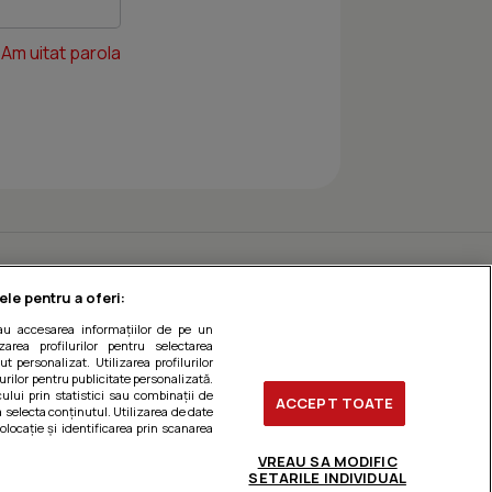
Am uitat parola
ele pentru a oferi:
sau accesarea informațiilor de pe un
zarea profilurilor pentru selectarea
t personalizat. Utilizarea profilurilor
urilor pentru publicitate personalizată.
ului prin statistici sau combinații de
ACCEPT TOATE
a selecta conținutul. Utilizarea de date
olocație și identificarea prin scanarea
VREAU SA MODIFIC
SETARILE INDIVIDUAL