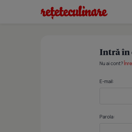
Intră în
Nu ai cont?
Înr
E-mail:
Parola: