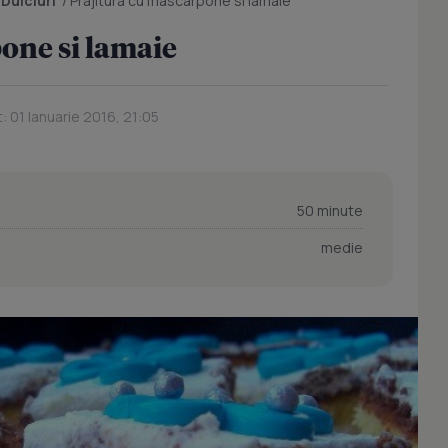
/
Dulciuri
/
Prajitura cu mascarpone si lamaie
one si lamaie
: 01 Ianuarie 2016, 21:05
50 minute
medie