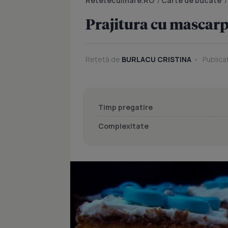
Reteteculinare.RO
/
Carte de bucate
Prajitura cu mascarp
Rețetă de
BURLACU CRISTINA
Publicat
Timp pregatire
Complexitate