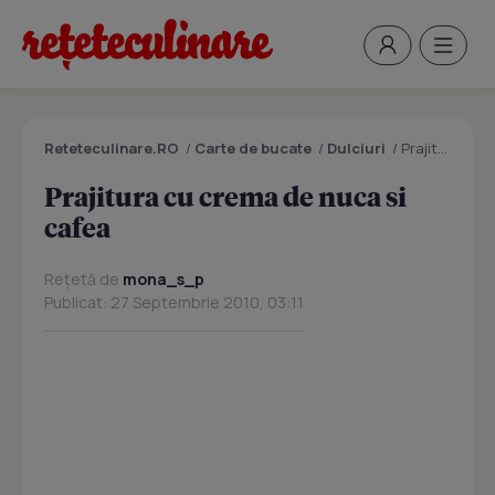
Reteteculinare.RO
/
Carte de bucate
/
Dulciuri
/
Prajitura cu crema de nuca si cafea
Prajitura cu crema de nuca si
cafea
Rețetă de
mona_s_p
Publicat: 27 Septembrie 2010, 03:11