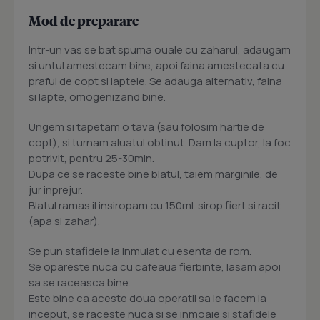
Mod de preparare
Intr-un vas se bat spuma ouale cu zaharul, adaugam
si untul amestecam bine, apoi faina amestecata cu
praful de copt si laptele. Se adauga alternativ, faina
si lapte, omogenizand bine.
Ungem si tapetam o tava (sau folosim hartie de
copt), si turnam aluatul obtinut. Dam la cuptor, la foc
potrivit, pentru 25-30min.
Dupa ce se raceste bine blatul, taiem marginile, de
jur inprejur.
Blatul ramas il insiropam cu 150ml. sirop fiert si racit
(apa si zahar).
Se pun stafidele la inmuiat cu esenta de rom.
Se opareste nuca cu cafeaua fierbinte, lasam apoi
sa se raceasca bine.
Este bine ca aceste doua operatii sa le facem la
inceput, se raceste nuca si se inmoaie si stafidele