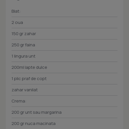
Blat:
2 oua
150 gr zahar
250 gr faina
1 lingura unt
200ml lapte dulce
1 plic praf de copt
zahar vanilat
Crema:
200 gr unt sau margarina
200 gr nuca macinata