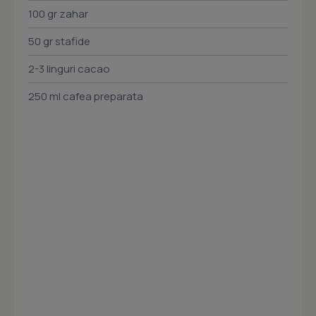
100 gr zahar
50 gr stafide
2-3 linguri cacao
250 ml cafea preparata