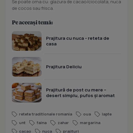
Se poate orna cu: glazura de cacao/ciocolata, nuca
de cocos sau frisca.
Pe aceeași temă:
Prajitura cu nuca - reteta de
casa
Prajitura Deliciu
Prajitură de post cu mere –
desert simplu, pufos și aromat
retete traditionale romania
oua
lapte
unt
faina
zahar
margarina
cacao
nuca
prajituri