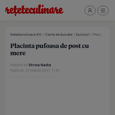
Reteteculinare.RO
/
Carte de bucate
/
Dulciuri
/
Placinta pufoasa de post cu mere
Placinta pufoasa de post cu
mere
Rețetă de
Stroia Nadia
Publicat: 21 Martie 2017, 11:01