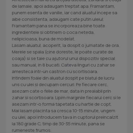
de lamaie, apoi adaugam treptat apa. Framantam,
punem esenta de vanilie, iar cand aluatul incepe sa
aibe consistenta, adaugam cate putin uleiul.
Framantam pana se incorporeaza bine toate
ingredientele si obtinem o coca neteda,
nelipicioasa, buna de modelat.
Lasam aluatul, acoperit, la dospit o jumatate de ora.
Merele se spala (cine doreste, le poate curate de
coaja) si se taie cu ajutorul unui dispozitiv special
sau manual, in 8 bucati. Cateva linguri cu zahar se
amesteca intr-un castron cu scortisoara.
Intindem foaie din aluatul dospit pe blatul de lucru
uns cu ulei si decupam cercuri. Pe fiecare cerc,
asezam cate o felie de mar, data in prealabil prin
zahar si scortisoara. Lipim marginile fiecarui cerc si le
asezam intr-o forma tapetata cu hartie de copt.
Mai lasam placinta sa cresca 10-15 minute, ungem
cu ulei, apoi introducem tava in cuptorul preincalzit
la 180 grade C, timp de 30-35 minute, pana se
rumeneste frumos.