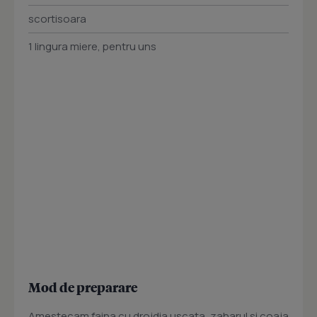
scortisoara
1 lingura miere, pentru uns
Mod de preparare
Amestecam faina cu drojdia uscata, zaharul si coaja