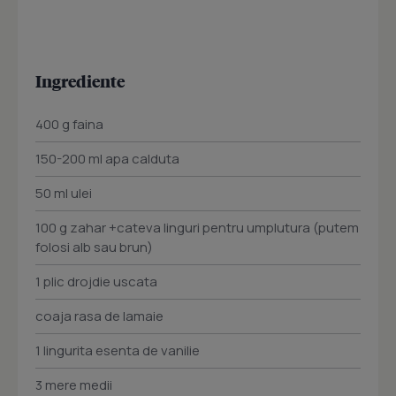
Ingrediente
400 g faina
150-200 ml apa calduta
50 ml ulei
100 g zahar +cateva linguri pentru umplutura (putem
folosi alb sau brun)
1 plic drojdie uscata
coaja rasa de lamaie
1 lingurita esenta de vanilie
3 mere medii